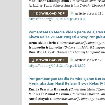
Moh Hasan Shodiqil Amin
(Universitas Islam Triba
A. Jauhar Fuad
(Universitas Islam Tribakti Lirboyo K
Article views: 41
DOWNLOAD PDF
https://doi.org/10.51214/bip.v4i1.831
Pemanfaatan Media Video pada Pelajaran P
Siswa Kelas VII SMP Negeri 3 Way Pengub
Dena Rizka Fitria
(Universitas Ma'arif Lampung, In
Irhamudin Irhamudin
(Universitas Ma'arif Lampun
Rina Mida Hayati
(Universitas Ma'arif Lampung, In
Article views: 52
DOWNLOAD PDF
https://doi.org/10.51214/bip.v4i1.852
Pengembangan Media Pembelajaran Berbasi
Meningkatkan Hasil Belajar Siswa Kelas IV
Kurnia Uswatun Hasanah
(Universitas Ma'arif Lam
Muh Ngali Zainal Makmun
(Universitas Ma'arif La
Nurul Aisyah
(Universitas Ma'arif Lampung, Indone