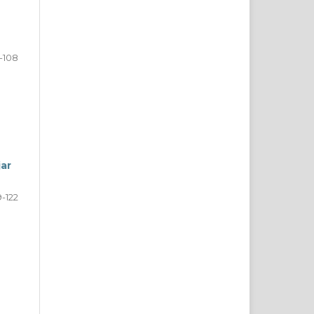
-108
ar
9-122
h