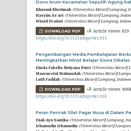
Dono Arum Kecamatan Seputih Agung K
Khusnul Khotimah
(Universitas Ma'arif Lampung, I
Hasyim As’ari
(Universitas Ma'arif Lampung, Indon
Wiwid Pratiwi
(Universitas Ma'arif Lampung, Indon
Article views: 82
DOWNLOAD PDF
https://doi.org/10.51214/bip.v4i1.913
Pengembangan Media Pembelajaran Berbas
Meningkatkan Minat Belajar Siswa Dikelas
Dinda Fabella Mulyana Putri
(Universitas Ma'arif
Masrurotul Mahmudah
(Universitas Ma'arif Lampu
Lutfi Fadilah
(Universitas Ma'arif Lampung, Indones
Article views: 40
DOWNLOAD PDF
https://doi.org/10.51214/bip.v4i1.918
Peran Pencak Silat Pagar Nusa di Dalam 
Diah Ayu Santika
(Universitas Ma'arif Lampung, In
Irhamudin Irhamudin
(Universitas Ma'arif Lampun