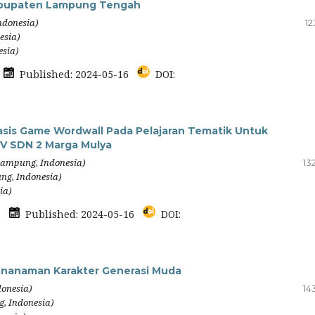
abupaten Lampung Tengah
ndonesia)
12
esia)
esia)
9
Published: 2024-05-16
DOI:
is Game Wordwall Pada Pelajaran Tematik Untuk
 V SDN 2 Marga Mulya
 Lampung, Indonesia)
13
ng, Indonesia)
ia)
68
Published: 2024-05-16
DOI:
Penanaman Karakter Generasi Muda
donesia)
14
g, Indonesia)