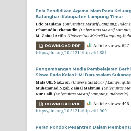
Pola Pendidikan Agama Islam Pada Keluar
Batanghari Kabupaten Lampung Timur
Edo Maulana
(Universitas Ma'arif Lampung, Indone
Irhamudin Irhamudin
(Universitas Ma'arif Lampun
M. Zainal Arifin
(Universitas Ma'arif Lampung, Indo
Article views: 62
DOWNLOAD PDF
https://doi.org/10.51214/bip.v4i1.881
Pengembangan Media Pembelajaran Berhitu
Siswa Pada Kelas II MI Darussalam Suka
Mala Ulfi Nadiroh
(Universitas Ma'arif Lampung, In
Muhammad Ngali Zainal Makmun
(Universitas Ma
Nur Laili
(Universitas Ma'arif Lampung, Indonesia)
Article views: 49
DOWNLOAD PDF
https://doi.org/10.51214/bip.v4i1.909
Peran Pondok Pesantren Dalam Membentuk