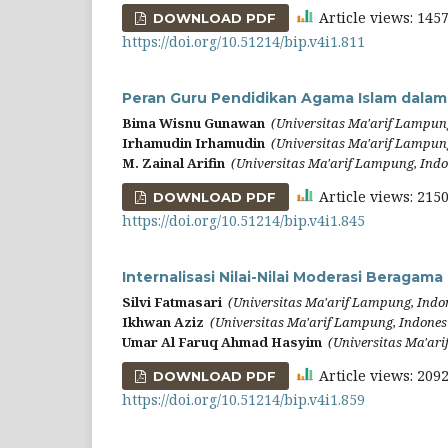
Article views: 14
DOWNLOAD PDF
https://doi.org/10.51214/bip.v4i1.811
Peran Guru Pendidikan Agama Islam dalam
Bima Wisnu Gunawan
(Universitas Ma'arif Lampun
Irhamudin Irhamudin
(Universitas Ma'arif Lampun
M. Zainal Arifin
(Universitas Ma'arif Lampung, Indo
Article views: 21
DOWNLOAD PDF
https://doi.org/10.51214/bip.v4i1.845
Internalisasi Nilai-Nilai Moderasi Beragam
Silvi Fatmasari
(Universitas Ma'arif Lampung, Indo
Ikhwan Aziz
(Universitas Ma'arif Lampung, Indones
Umar Al Faruq Ahmad Hasyim
(Universitas Ma'ar
Article views: 20
DOWNLOAD PDF
https://doi.org/10.51214/bip.v4i1.859