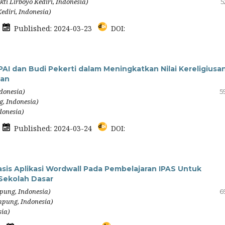
kti Lirboyo Kediri, Indonesia)
5
ediri, Indonesia)
5
Published: 2024-03-23
DOI:
AI dan Budi Pekerti dalam Meningkatkan Nilai Kereligiusa
uan
donesia)
5
g, Indonesia)
donesia)
9
Published: 2024-03-24
DOI:
s Aplikasi Wordwall Pada Pembelajaran IPAS Untuk
 Sekolah Dasar
pung, Indonesia)
6
mpung, Indonesia)
sia)