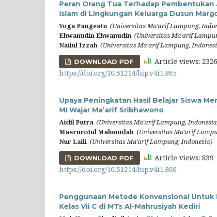
Peran Orang Tua Terhadap Pembentukan Ak
Islam di Lingkungan Keluarga Dusun Marg
Yoga Pangestu
(Universitas Ma'arif Lampung, Indo
Ehwanudin Ehwanudin
(Universitas Ma'arif Lampu
Nailul Izzah
(Universitas Ma'arif Lampung, Indones
Article views: 23
DOWNLOAD PDF
https://doi.org/10.51214/bip.v4i1.865
Upaya Peningkatan Hasil Belajar Siswa M
MI Wajar Ma’arif Sribhawono
Aidil Putra
(Universitas Ma'arif Lampung, Indonesia
Masrurotul Mahmudah
(Universitas Ma'arif Lampu
Nur Laili
(Universitas Ma'arif Lampung, Indonesia)
Article views: 83
DOWNLOAD PDF
https://doi.org/10.51214/bip.v4i1.866
Penggunaan Metode Konvensional Untuk Me
Kelas Vii C di MTs Al-Mahrusiyah Kediri