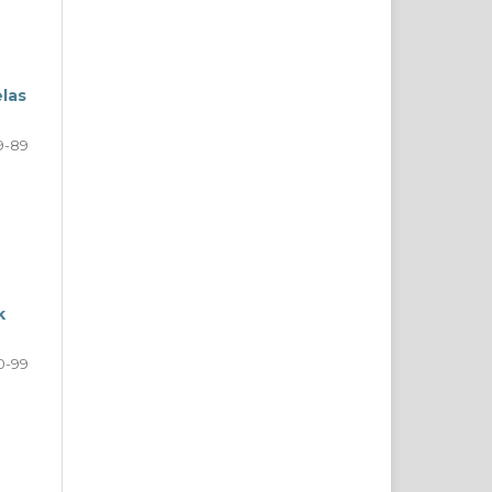
las
9-89
k
0-99