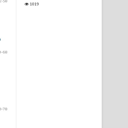
2-58
1019
n
9-68
9-78