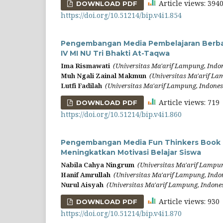
Article views: 39
DOWNLOAD PDF
https://doi.org/10.51214/bip.v4i1.854
Pengembangan Media Pembelajaran Berbasi
IV MI NU Tri Bhakti At-Taqwa
Ima Rismawati
(Universitas Ma'arif Lampung, Indo
Muh Ngali Zainal Makmun
(Universitas Ma'arif La
Lutfi Fadilah
(Universitas Ma'arif Lampung, Indones
Article views: 71
DOWNLOAD PDF
https://doi.org/10.51214/bip.v4i1.860
Pengembangan Media Fun Thinkers Book B
Meningkatkan Motivasi Belajar Siswa
Nabila Cahya Ningrum
(Universitas Ma'arif Lampun
Hanif Amrullah
(Universitas Ma'arif Lampung, Indo
Nurul Aisyah
(Universitas Ma'arif Lampung, Indone
Article views: 93
DOWNLOAD PDF
https://doi.org/10.51214/bip.v4i1.870