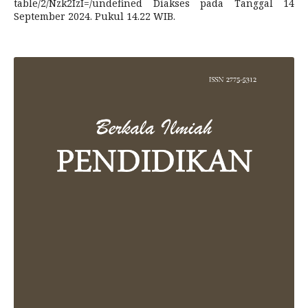
table/2/Nzk2IzI=/undefined Diakses pada Tanggal 14
September 2024. Pukul 14.22 WIB.