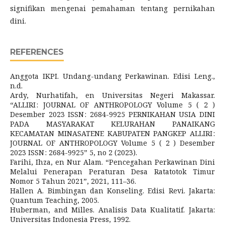
signifikan mengenai pemahaman tentang pernikahan
dini.
REFERENCES
Anggota IKPI. Undang-undang Perkawinan. Edisi Leng.,
n.d.
Ardy, Nurhatifah, en Universitas Negeri Makassar.
“ALLIRI : JOURNAL OF ANTHROPOLOGY Volume 5 ( 2 )
Desember 2023 ISSN : 2684-9925 PERNIKAHAN USIA DINI
PADA MASYARAKAT KELURAHAN PANAIKANG
KECAMATAN MINASATENE KABUPATEN PANGKEP ALLIRI :
JOURNAL OF ANTHROPOLOGY Volume 5 ( 2 ) Desember
2023 ISSN : 2684-9925” 5, no 2 (2023).
Farihi, Ihza, en Nur Alam. “Pencegahan Perkawinan Dini
Melalui Penerapan Peraturan Desa Ratatotok Timur
Nomor 5 Tahun 2021”, 2021, 111–36.
Hallen A. Bimbingan dan Konseling. Edisi Revi. Jakarta:
Quantum Teaching, 2005.
Huberman, and Milles. Analisis Data Kualitatif. Jakarta:
Universitas Indonesia Press, 1992.