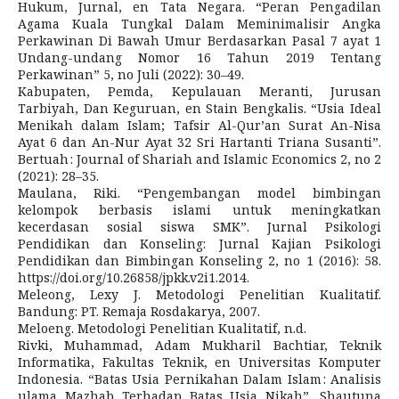
Hukum, Jurnal, en Tata Negara. “Peran Pengadilan
Agama Kuala Tungkal Dalam Meminimalisir Angka
Perkawinan Di Bawah Umur Berdasarkan Pasal 7 ayat 1
Undang-undang Nomor 16 Tahun 2019 Tentang
Perkawinan” 5, no Juli (2022): 30–49.
Kabupaten, Pemda, Kepulauan Meranti, Jurusan
Tarbiyah, Dan Keguruan, en Stain Bengkalis. “Usia Ideal
Menikah dalam Islam; Tafsir Al-Qur’an Surat An-Nisa
Ayat 6 dan An-Nur Ayat 32 Sri Hartanti Triana Susanti”.
Bertuah : Journal of Shariah and Islamic Economics 2, no 2
(2021): 28–35.
Maulana, Riki. “Pengembangan model bimbingan
kelompok berbasis islami untuk meningkatkan
kecerdasan sosial siswa SMK”. Jurnal Psikologi
Pendidikan dan Konseling: Jurnal Kajian Psikologi
Pendidikan dan Bimbingan Konseling 2, no 1 (2016): 58.
https://doi.org/10.26858/jpkk.v2i1.2014.
Meleong, Lexy J. Metodologi Penelitian Kualitatif.
Bandung: PT. Remaja Rosdakarya, 2007.
Meloeng. Metodologi Penelitian Kualitatif, n.d.
Rivki, Muhammad, Adam Mukharil Bachtiar, Teknik
Informatika, Fakultas Teknik, en Universitas Komputer
Indonesia. “Batas Usia Pernikahan Dalam Islam : Analisis
ulama Mazhab Terhadap Batas Usia Nikah”. Shautuna