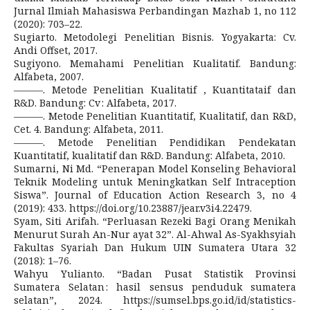
Jurnal Ilmiah Mahasiswa Perbandingan Mazhab 1, no 112
(2020): 703–22.
Sugiarto. Metodolegi Penelitian Bisnis. Yogyakarta: Cv.
Andi Offset, 2017.
Sugiyono. Memahami Penelitian Kualitatif. Bandung:
Alfabeta, 2007.
———. Metode Penelitian Kualitatif , Kuantitataif dan
R&D. Bandung: Cv : Alfabeta, 2017.
———. Metode Penelitian Kuantitatif, Kualitatif, dan R&D,
Cet. 4. Bandung: Alfabeta, 2011.
———. Metode Penelitian Pendidikan Pendekatan
Kuantitatif, kualitatif dan R&D. Bandung: Alfabeta, 2010.
Sumarni, Ni Md. “Penerapan Model Konseling Behavioral
Teknik Modeling untuk Meningkatkan Self Intraception
Siswa”. Journal of Education Action Research 3, no 4
(2019): 433. https://doi.org/10.23887/jear.v3i4.22479.
Syam, Siti Arifah. “Perluasan Rezeki Bagi Orang Menikah
Menurut Surah An-Nur ayat 32”. Al-Ahwal As-Syakhsyiah
Fakultas Syariah Dan Hukum UIN Sumatera Utara 32
(2018): 1–76.
Wahyu Yulianto. “Badan Pusat Statistik Provinsi
Sumatera Selatan : hasil sensus penduduk sumatera
selatan”, 2024. https://sumsel.bps.go.id/id/statistics-