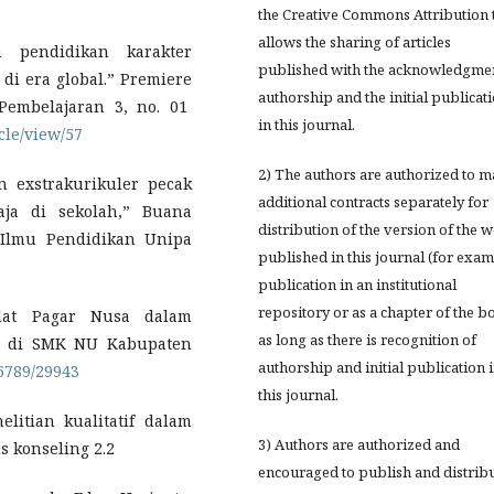
the Creative Commons Attribution 
allows the sharing of articles
n pendidikan karakter
published with the acknowledgmen
di era global.” Premiere
authorship and the initial publicat
Pembelajaran 3, no. 01
in this journal.
cle/view/57
2) The authors are authorized to 
n exstrakurikuler pecak
additional contracts separately for
aja di sekolah,” Buana
distribution of the version of the 
 Ilmu Pendidikan Unipa
published in this journal (for exam
publication in an institutional
repository or as a chapter of the b
ilat Pagar Nusa dalam
as long as there is recognition of
a di SMK NU Kabupaten
authorship and initial publication 
56789/29943
this journal.
litian kualitatif dalam
3) Authors are authorized and
s konseling 2.2
encouraged to publish and distrib