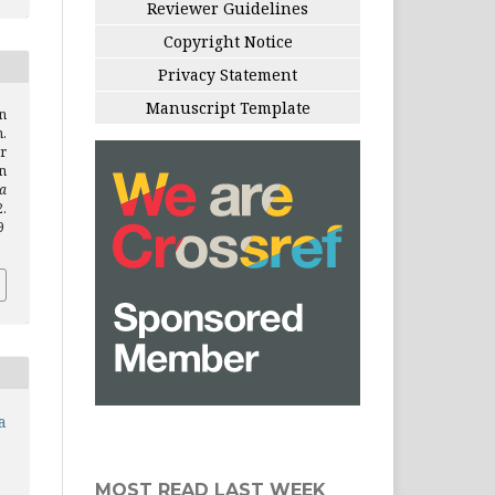
Reviewer Guidelines
Copyright Notice
Privacy Statement
Manuscript Template
n
.
r
n
a
2.
9
a
MOST READ LAST WEEK