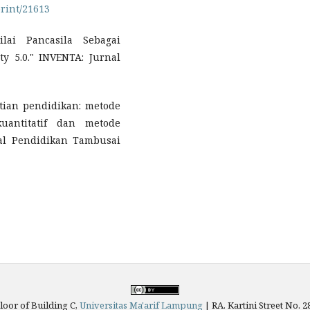
print/21613
Nilai Pancasila Sebagai
y 5.0." INVENTA: Jurnal
tian pendidikan: metode
kuantitatif dan metode
nal Pendidikan Tambusai
loor of Building C,
Universitas Ma'arif Lampung
|
RA. Kartini Street No.