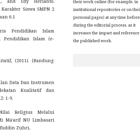
n, and Edy Herianto.
their work online (for example, in
n Karakter Siswa SMPN 2
institutional repositories or on thei
man 6.1
personal pages) at any time before
during the editorial process, as it
toris Pendidikan Islam
increases the impact and reference
l Pendidikan Islam (e-
the published work.
tatif, (2011). (Bandung:
pulan Data Dan Instrumen
ekatan Kualitatif dan
2: 1-9.
Nilai Religius Melalui
i Ma'arif NU Limbasari
ifuddin Zuhri,