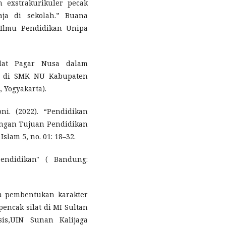
n exstrakurikuler pecak
aja di sekolah.” Buana
 Ilmu Pendidikan Unipa
ilat Pagar Nusa dalam
a di SMK NU Kabupaten
, Yogyakarta).
. (2022). “Pendidikan
engan Tujuan Pendidikan
Islam 5, no. 01: 18–32.
Pendidikan" ( Bandung:
ha pembentukan karakter
pencak silat di MI Sultan
s,UIN Sunan Kalijaga