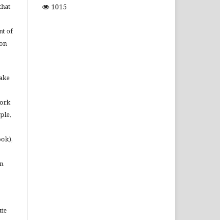
1015
that
t of
ion
make
work
ple,
ook),
in
ute