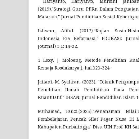
Hariyanto, Hariyanto, Mursini Jahiba
(2019)."Strategi Guru PPKn Dalam Penguata
Mataram." Jurnal Pendidikan Sosial Keberaga
Ikhwan, Afiful. (2017)."Kajian Sosio-His
Indonesia Era Reformasi." EDUKASI: Jurna
Journal) 5.1: 14-32.
1 Lexy, J. Moloeng, Metode Penelitian Kuali
Remaja Rosdakarya,), hal.323-324.
Jailani, M. Syahran. (2023). "Teknik Pengum
Penelitian Ilmiah Pendidikan Pada Pend
Kuantitatif." IHSAN: Jurnal Pendidikan Islam 1.
Muhamad, Fauzi.(2023)."Penanaman Nilai-
Pembelajaran Pencak Silat Pagar Nusa Di M
Kabupaten Purbalingga" Diss. UIN Prof. KH Sa