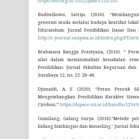
https://doi.org/10.52022/jikm.v12i3.102
Budiwibowo, Satrijo. (2016). “Membangu
generasi muda melalui budaya kearifan lokal 
Educandum: Jurnal Pendidikan Dasar Dan 
http://e-journal.unipma.ac.id/index.php/PE/arti
Brahmana Rangga Prastyana, (2016). “ Pera
silat dalam meminimalisir kenakalan rem
Pendidikan: Jurnal Fakultas Keguruan dan
Surabaya 12, no. 22: 28–48.
Djunaidi, A. F. (2020). “Peran Pencak S
Mengembangkan Pendidikan Karakter Sisw
Cirebon,”
https://dspace.uii.ac.id/handle/1234
Gumilang, Galang Surya. (2016)."Metode pene
bidang bimbingan dan konseling." Jurnal foku