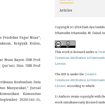
Articles
Copyright (c) 2024 Diah Ayu Santika
Irhamudin Irhamudin, M. Zainal Ar
o Pendekar Pagar Nusa”,
 Maksum, Krapyak Kulon,
This work is licensed under a
Creat
Commons Attribution 4.0 Internati
agar Nusa Rayon UIN Prof.
License
.
Qur’an). Diss. UIN Prof.
The BIP is under the
Creative
Commons Attribution 4.0 Internati
eriksaan Keabsahan Data
License
, according to which:
tan Masyarakat,” Jurnal
Komunikasi Komunitas
1) Authors retain copyright with th
September 2020):145–51,
work simultaneously licensed und