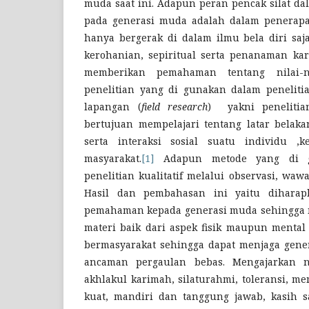
muda saat ini. Adapun peran pencak silat d
pada generasi muda adalah dalam penerapan
hanya bergerak di dalam ilmu bela diri sa
kerohanian, sepiritual serta penanaman ka
memberikan pemahaman tentang nilai-ni
penelitian yang di gunakan dalam penelitia
lapangan (
field research
) yakni penelitia
bertujuan mempelajari tentang latar belakan
serta interaksi sosial suatu individu ,
masyarakat.
[1]
Adapun metode yang di g
penelitian kualitatif melalui observasi, wa
Hasil dan pembahasan ini yaitu dihara
pemahaman kepada generasi muda sehingga
materi baik dari aspek fisik maupun mental
bermasyarakat sehingga dapat menjaga gene
ancaman pergaulan bebas. Mengajarkan nil
akhlakul karimah, silaturahmi, toleransi, m
kuat, mandiri dan tanggung jawab, kasih 