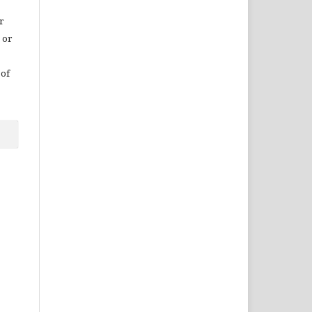
r
 or
 of