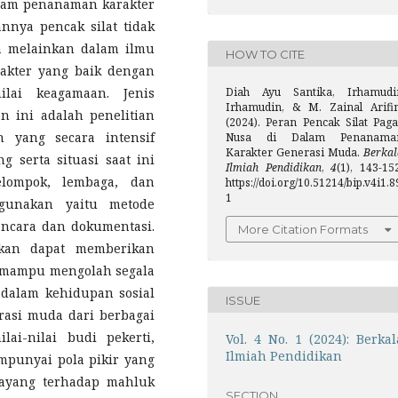
alam penanaman karakter
nya pencak silat tidak
ja melainkan dalam ilmu
HOW TO CITE
rakter yang baik dengan
lai keagamaan. Jenis
Diah Ayu Santika, Irhamudi
Irhamudin, & M. Zainal Arifin
n ini adalah penelitian
(2024). Peran Pencak Silat Paga
n yang secara intensif
Nusa di Dalam Penanama
Karakter Generasi Muda.
Berkal
g serta situasi saat ini
Ilmiah Pendidikan
,
4
(1), 143-15
kelompok, lembaga, dan
https://doi.org/10.51214/bip.v4i1.8
1
unakan yaitu metode
wancara dan dokumentasi.
More Citation Formats
pkan dapat memberikan
 mampu mengolah segala
 dalam kehidupan sosial
ISSUE
rasi muda dari berbagai
ai-nilai budi pekerti,
Vol. 4 No. 1 (2024): Berkal
Ilmiah Pendidikan
empunyai pola pikir yang
sayang terhadap mahluk
SECTION