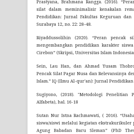
Prastyana, Brahmana Rangga. (2016). “Pera
silat dalam meminimalisir kenakalan rem
Pendidikan: Jurnal Fakultas Keguruan dan
Surabaya 12, no. 22: 28–48.
Riyaddussolihin (2020). “Peran pencak s
mengembangkan pendidikan karakter sisw
Cirebon” (Skripsi, Universitas Islam Indonesia
Sein, Lau Han, dan Ahmad Yusam Thobroni
Pencak Silat Pagar Nusa dan Relevansinya d
Islam.” IQ (Ilmu Al-qur’an): Jurnal Pendidikan 
Sugiyono, (2018). "Metodologi Penelitian 
Alfabeta), hal. 16-18
Sutan Nur Istna Rachmawati, ( 2016). “Usa
siswa/siswi melalui kegiatan ekstrakurikuler 
Agung Babadan Baru Sleman” (PhD Thesi