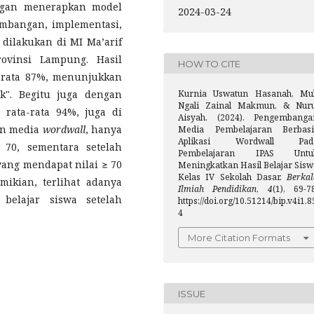
gan menerapkan model
2024-03-24
embangan, implementasi,
dilakukan di MI Ma’arif
ovinsi Lampung. Hasil
HOW TO CITE
a-rata 87%, menunjukkan
k". Begitu juga dengan
Kurnia Uswatun Hasanah, Mu
Ngali Zainal Makmun, & Nuru
rata-rata 94%, juga di
Aisyah. (2024). Pengembanga
an media
wordwall
, hanya
Media Pembelajaran Berbasi
Aplikasi Wordwall Pad
 70, sementara setelah
Pembelajaran IPAS Untu
yang mendapat nilai ≥ 70
Meningkatkan Hasil Belajar Sisw
Kelas IV Sekolah Dasar.
Berkal
ikian, terlihat adanya
Ilmiah Pendidikan
,
4
(1), 69-7
 belajar siswa setelah
https://doi.org/10.51214/bip.v4i1.8
4
More Citation Formats
ISSUE