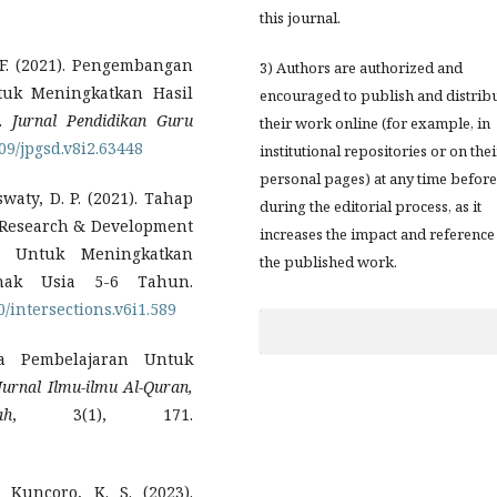
this journal.
 F. (2021). Pengembangan
3) Authors are authorized and
tuk Meningkatkan Hasil
encouraged to publish and distrib
S.
Jurnal Pendidikan Guru
their work online (for example, in
509/jpgsd.v8i2.63448
institutional repositories or on thei
personal pages) at any time before
waty, D. P. (2021). Tahap
during the editorial process, as it
 Research & Development
increases the impact and reference
a Untuk Meningkatkan
the published work.
nak Usia 5-6 Tahun.
0/intersections.v6i1.589
a Pembelajaran Untuk
urnal Ilmu-ilmu Al-Quran,
h
, 3(1), 171.
& Kuncoro, K. S. (2023).