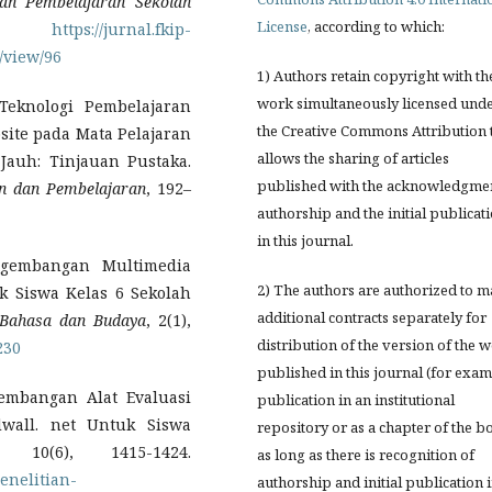
an Pembelajaran Sekolah
License
, according to which:
0.
https://jurnal.fkip-
/view/96
1) Authors retain copyright with th
work simultaneously licensed und
 Teknologi Pembelajaran
the Creative Commons Attribution 
ite pada Mata Pelajaran
allows the sharing of articles
Jauh: Tinjauan Pustaka.
published with the acknowledgmen
an dan Pembelajaran
, 192–
authorship and the initial publicat
in this journal.
engembangan Multimedia
2) The authors are authorized to 
 Siswa Kelas 6 Sekolah
additional contracts separately for
, Bahasa dan Budaya
, 2(1),
distribution of the version of the 
230
published in this journal (for exam
gembangan Alat Evaluasi
publication in an institutional
wall. net Untuk Siswa
repository or as a chapter of the b
, 10(6), 1415-1424.
as long as there is recognition of
penelitian-
authorship and initial publication 