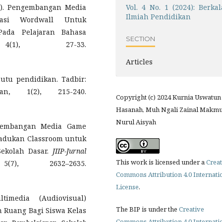
22). Pengembangan Media
Vol. 4 No. 1 (2024): Berkal
Ilmiah Pendidikan
ikasi Wordwall Untuk
Pada Pelajaran Bahasa
SECTION
 4(1), 27-33.
Articles
utu pendidikan. Tadbir:
an, 1(2), 215-240.
Copyright (c) 2024 Kurnia Uswatun
Hasanah, Muh Ngali Zainal Makmu
Nurul Aisyah
engembangan Media Game
padukan Classroom untuk
Sekolah Dasar.
JIIP-Jurnal
This work is licensed under a
Creat
), 2632–2635.
Commons Attribution 4.0 Internati
License
.
imedia (Audiovisual)
The BIP is under the
Creative
 Ruang Bagi Siswa Kelas
Commons Attribution 4.0 Internati