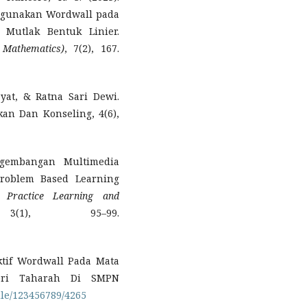
gunakan Wordwall pada
 Mutlak Bentuk Linier.
 Mathematics)
, 7(2), 167.
ayat, & Ratna Sari Dewi.
kan Dan Konseling, 4(6),
ngembangan Multimedia
roblem Based Learning
f Practice Learning and
), 95–99.
ktif Wordwall Pada Mata
teri Taharah Di SMPN
dle/123456789/4265