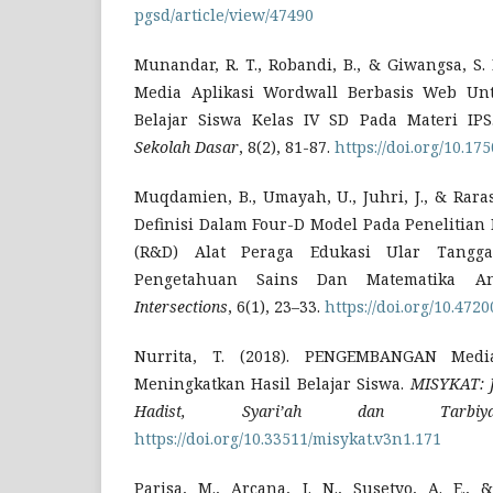
pgsd/article/view/47490
Munandar, R. T., Robandi, B., & Giwangsa, S.
Media Aplikasi Wordwall Berbasis Web Un
Belajar Siswa Kelas IV SD Pada Materi IP
Sekolah Dasar
, 8(2), 81-87.
https://doi.org/10.17
Muqdamien, B., Umayah, U., Juhri, J., & Raras
Definisi Dalam Four-D Model Pada Penelitian
(R&D) Alat Peraga Edukasi Ular Tangg
Pengetahuan Sains Dan Matematika A
Intersections
, 6(1), 23–33.
https://doi.org/10.4720
Nurrita, T. (2018). PENGEMBANGAN Medi
Meningkatkan Hasil Belajar Siswa.
MISYKAT: J
Hadist, Syari’ah dan Tarbiya
https://doi.org/10.33511/misykat.v3n1.171
Parisa, M., Arcana, I. N., Susetyo, A. E., 