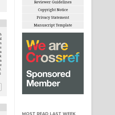
Reviewer Guidelines
Copyright Notice
Privacy Statement
Manuscript Template
h
l
n
s
a
k
a
a
8.
5
MOST READ LAST WEEK