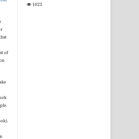
1023
e
er
that
t of
ion
make
work
ple,
ook),
in