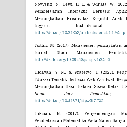
Novyanti, N., Dewi, H. I., & Winata, W. (20
Pembelajaran Interaktif Berbasis Apl
Meningkatkan Kreativitas Kognitif Anak 
Inggris. Instruksional,
https://doi.org/10.24853/instruksional.4.1.%25p
Fadhli, M. (2017). Manajemen peningkatan m
Jurnal Studi Manajemen Pendidik
http://dx.doi.org/10.29240/jsmp.v1i2.295
Hidayah, S. N., & Prasetyo, T. (2022). P
Edukasi Tematik Berbasis Web Wordwall Ber
Meningkatkan Hasil Belajar Siswa Kelas 4 
Ilmiah Ilmu Pendidikan,
5(7
https://doi.org/10.54371/jiip.v5i7.732
Hikmah, N. (2017). Pengembangan Mult
Pembelajaran Matematika Pada Materi Bangun