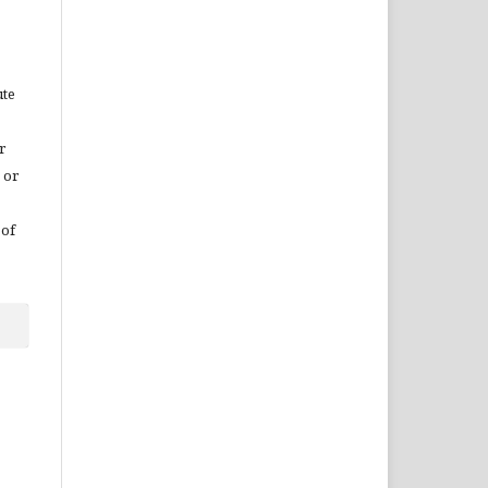
ute
r
 or
 of