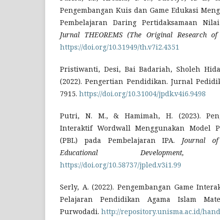
Pengembangan Kuis dan Game Edukasi Meng
Pembelajaran Daring Pertidaksamaan Nilai
Jurnal THEOREMS (The Original Research of
https://doi.org/10.31949/th.v7i2.4351
Pristiwanti, Desi, Bai Badariah, Sholeh Hid
(2022). Pengertian Pendidikan. Jurnal Pedidi
7915.
https://doi.org/10.31004/jpdk.v4i6.9498
Putri, N. M., & Hamimah, H. (2023). Pe
Interaktif Wordwall Menggunakan Model P
(PBL) pada Pembelajaran IPA.
Journal o
Educational Development,
3(1
https://doi.org/10.58737/jpled.v3i1.99
Serly, A. (2022). Pengembangan Game Intera
Pelajaran Pendidikan Agama Islam Ma
Purwodadi.
http://repository.unisma.ac.id/han