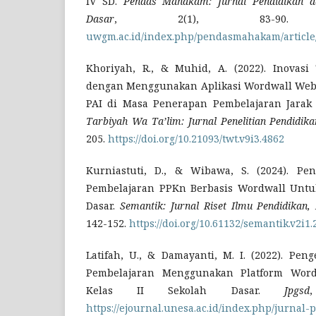
IV SD.
Pendas Mahakam: Jurnal Pendidikan d
Dasar
, 2(1), 83-9
uwgm.ac.id/index.php/pendasmahakam/article
Khoriyah, R., & Muhid, A. (2022). Inovasi
dengan Menggunakan Aplikasi Wordwall Webs
PAI di Masa Penerapan Pembelajaran Jarak 
Tarbiyah Wa Ta’lim: Jurnal Penelitian Pendidik
205.
https://doi.org/10.21093/twt.v9i3.4862
Kurniastuti, D., & Wibawa, S. (2024). P
Pembelajaran PPKn Berbasis Wordwall Untuk
Dasar.
Semantik: Jurnal Riset Ilmu Pendidikan
142-152.
https://doi.org/10.61132/semantik.v2i1.
Latifah, U., & Damayanti, M. I. (2022). Pen
Pembelajaran Menggunakan Platform Word
Kelas II Sekolah Dasar.
Jpgsd
https://ejournal.unesa.ac.id/index.php/jurnal-