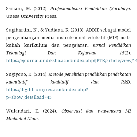
Samani, M. (2012).
Profesionalisasi Pendidikan (Surabaya
.
Unesa University Press.
Sugihartini, N., & Yudiana, K. (2018). ADDIE sebagai model
pengembangan media instruksional edukatif (MIE) mata
kuliah kurikulum dan pengajaran.
Jurnal Pendidikan
Teknologi Dan Kejuruan
,
15
(2).
https://ejournal.undiksha.ac.id/index.php/JPTK/article/view/1
Sugiyono, D. (2014).
Metode penelitian pendidikan pendekatan
kuantitatif, kualitatif dan R&D
.
https://digilib.unigres.ac.id/index.php?
p=show_detail&id=43
Wulandari, E. (2024).
Observasi dan wawancara MI
Minhadlul Ulum
.