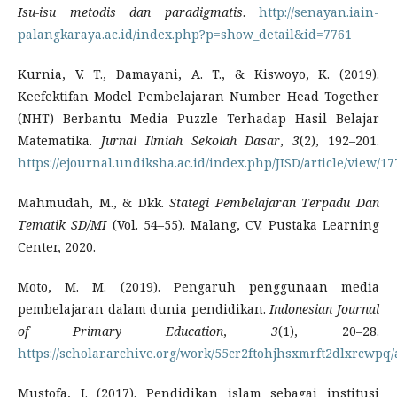
Isu-isu metodis dan paradigmatis
.
http://senayan.iain-
palangkaraya.ac.id/index.php?p=show_detail&id=7761
Kurnia, V. T., Damayani, A. T., & Kiswoyo, K. (2019).
Keefektifan Model Pembelajaran Number Head Together
(NHT) Berbantu Media Puzzle Terhadap Hasil Belajar
Matematika.
Jurnal Ilmiah Sekolah Dasar
,
3
(2), 192–201.
https://ejournal.undiksha.ac.id/index.php/JISD/article/view/1
Mahmudah, M., & Dkk.
Stategi Pembelajaran Terpadu Dan
Tematik SD/MI
(Vol. 54–55). Malang, CV. Pustaka Learning
Center, 2020.
Moto, M. M. (2019). Pengaruh penggunaan media
pembelajaran dalam dunia pendidikan.
Indonesian Journal
of Primary Education
,
3
(1), 20–28.
https://scholar.archive.org/work/55cr2ftohjhsxmrft2dlxrcwpq/
Mustofa, I. (2017). Pendidikan islam sebagai institusi