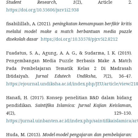
Student Research
,
1
(2), Article 2.
https://doi.org/10.55606/jsr.v1i2.938
fisabilillah, A. (2021).
peningkatan kemampuan berfikir kritis
melalui model make a match berbantuan media puzzle
disekolah dasar
https;//doi.org/:10.33578/pjr.v5i2.8212
Fuadatus, S. A., Agung, A. A. G., & Sudarma, I. K. (2019).
Pengembangan Media Puzzle Berbasis Make A Match
Pada Pembelajaran Tematik Kelas 2 Di Madrasah
Ibtidaiyah.
Jurnal Edutech Undiksha
,
7
(2), 36–47.
https://ejournal.undiksha.ac.id/index.php/JEU/article/view/21
Hanafi, H. (2017). Konsep penelitian R&D dalam bidang
pendidikan.
Saintifika Islamica: Jurnal Kajian Keislaman
,
4
(2), 129–150.
https://jurnal.uinbanten.ac.id/index.php/saintifikaislamica/ar
Huda, M. (2013).
Model-model pengajaran dan pembelajaran: