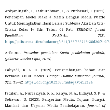
Ardyaningsih, F., Fathurohman, I., & Purbasari, I. (2021).
Penerapan Model Make a Match Dengan Media Puzzle
Untuk Meningkatkan Hasil Belajar Subtema Aku Dan Cita-
Citaku Kelas Iv Sdn Talun 02 Pati.
TRIHAYU: Jurnal
Pendidikan Ke-SD-An
,
7
(2).
https://pdfs.semanticscholar.org/e341/155f658745c38d30f3e9f
Arikunto.
Prosedur penelitian: Suatu pendekatan praktik,
(Jakarta: Rineka Cipta, 2015)
.
Cahyadi, R. A. H. (2019). Pengembangan bahan ajar
berbasis ADDIE model.
Halaqa: Islamic Education Journal
,
3
(1), 35–42.
https;//doi.org/10.21070/halaqa.v3i1.2124
Fadilah, A., Nurzakiyah, K. R., Kanya, N. A., Hidayat, S. P., &
Setiawan, U. (2023). Pengertian Media, Tujuan, Fungsi,
Manfaat dan Urgensi Media Pembelajaran.
Journal of