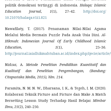
politik demokrasi tertinggi di indonesia.
Halaqa: Islamic
Education Journal
,
1
(1), 27–42.
http://doi.org/
10.21070/halaqa.v1i1.821
Nawafilaty, T. (2017). Penanaman Nilai-Nilai Agama
Melalui Media Bermain Puzzle Pada Anak Usia Dini.
Al-
Hikmah: Indonesian Journal Of Early Childhood Islamic
Education
,
1
(1), 25–36.
http://journal.iaialhikmahtuban.ac.id/index.php/ijecie/article
Nidzar, A.
Metode Penelitian Pendidikan Kuantitatif dan
Kualitatif dan Penelitian Pengembangan, (Bandung:
Citapustaka Media, 2015), hlm. 214.
Paramita, N. M. N. W., Dharsana, I. K., & Tegeh, I. M. (2020).
Kolaborasi Teknik Picture and Picture dan Make A Match
Bersetting Lesson Study Terhadap Hasil Belajar.
Mimbar
Ilmu
,
25
(2), 240–250.