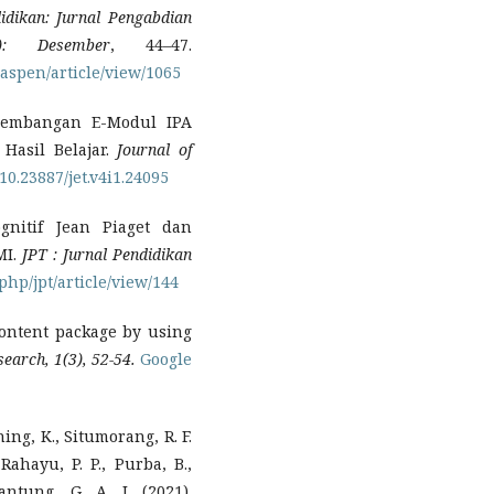
idikan: Jurnal Pengabdian
: Desember
, 44–47.
aspen/article/view/1065
engembangan E-Modul IPA
Hasil Belajar.
Journal of
/10.23887/jet.v4i1.24095
gnitif Jean Piaget dan
MI.
JPT
: Jurnal Pendidikan
.php/jpt/article/view/144
ontent package by using
search, 1(3), 52-54.
Google
ning, K., Situmorang, R. F.
 Rahayu, P. P., Purba, B.,
antung, G. A. J. (2021).