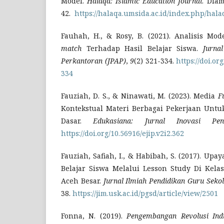
Model.
Halaqa: Islamic Education Journal
. Diam
42.
https://halaqa.umsida.ac.id/index.php/hala
Fauhah, H., & Rosy, B. (2021). Analisis Mo
match
Terhadap Hasil Belajar Siswa.
Jurna
Perkantoran (JPAP)
,
9
(2) 321-334.
https://doi.or
334
Fauziah, D. S., & Ninawati, M. (2023). Media
F
Kontekstual Materi Berbagai Pekerjaan Untuk
Dasar.
Edukasiana: Jurnal Inovasi Pend
https://doi.org/10.56916/ejip.v2i2.362
Fauziah, Safiah, I., & Habibah, S. (2017). Up
Belajar Siswa Melalui Lesson Study Di Kel
Aceh Besar.
Jurnal Ilmiah Pendidikan Guru Seko
38.
https://jim.usk.ac.id/pgsd/article/view/2501
Fonna, N. (2019).
Pengembangan Revolusi Ind