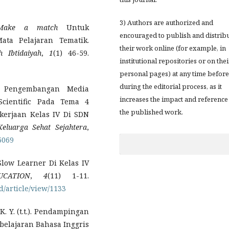
3) Authors are authorized and
Make a match
Untuk
encouraged to publish and distrib
ata Pelajaran Tematik.
their work online (for example, in
 Ibtidaiyah
,
1
(1) 46-59.
institutional repositories or on thei
personal pages) at any time before
during the editorial process, as it
. Pengembangan Media
increases the impact and reference
cientific Pada Tema 4
the published work.
kerjaan Kelas IV Di SDN
Keluarga Sehat Sejahtera
,
25069
 Slow Learner Di Kelas IV
UCATION
,
4
(11) 1-11.
d/article/view/1133
K. Y. (t.t.). Pendampingan
elajaran Bahasa Inggris