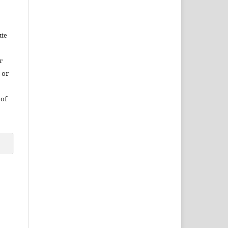
ute
r
 or
 of