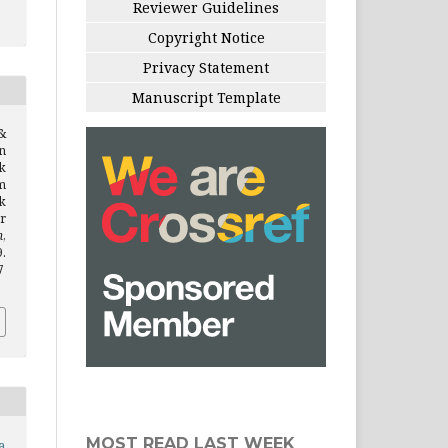
Reviewer Guidelines
Copyright Notice
Privacy Statement
Manuscript Template
&
n
k
m
k
r
n
,
.
7
MOST READ LAST WEEK
a