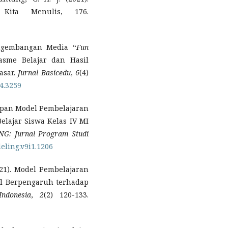
Kita Menulis, 176.
engembangan Media “
Fun
asme Belajar dan Hasil
asar.
Jurnal Basicedu
,
6
(4)
i4.3259
nerapan Model Pembelajaran
lajar Siswa Kelas IV MI
G: Jurnal Program Studi
deling.v9i1.1206
2021). Model Pembelajaran
l Berpengaruh terhadap
ndonesia
,
2
(2) 120-133.