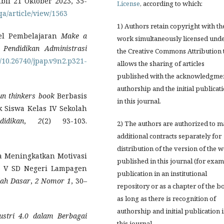
bil 21 Oktober 2023, 35-
License
, according to which:
qa/article/view/1563
1) Authors retain copyright with th
del Pembelajaran
Make a
work simultaneously licensed und
l Pendidikan Administrasi
the Creative Commons Attribution 
g/10.26740/jpap.v9n2.p321-
allows the sharing of articles
published with the acknowledgmen
authorship and the initial publicat
un thinkers book
Berbasis
in this journal.
 Siswa Kelas IV Sekolah
idikan
,
2
(2) 93-103.
2) The authors are authorized to 
additional contracts separately for
distribution of the version of the 
aya Meningkatkan Motivasi
published in this journal (for exam
as V SD Negeri Lampagen
publication in an institutional
lah Dasar
,
2 Nomor 1
, 30–
repository or as a chapter of the b
as long as there is recognition of
authorship and initial publication 
ustri 4.0 dalam Berbagai
this journal.