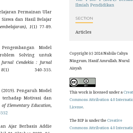
Ilmiah Pendidikan
elajaran Permainan Ular
SECTION
Siswa dan Hasil Belajar
Pembelajaran)
,
1
(1) 77-89.
Articles
. Pengembangan Model
Copyright (c) 2024 Nabila Cahya
roblem Solving untuk
Ningrum, Hanif Amrullah, Nurul
.
Jurnal Cendekia
: Jurnal
Aisyah
,
8
(1) 340-355.
. F. (2019). Pengaruh Model
This work is licensed under a
Creat
terhadap Motivasi dan
Commons Attribution 4.0 Internati
l of Elementary Education
,
License
.
8552
The BIP is under the
Creative
han Ajar Berbasis Addie
Commons Attribution 4.0 Internati