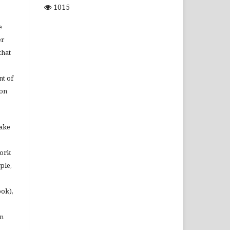
1015
e
er
that
t of
ion
make
work
ple,
ook),
in