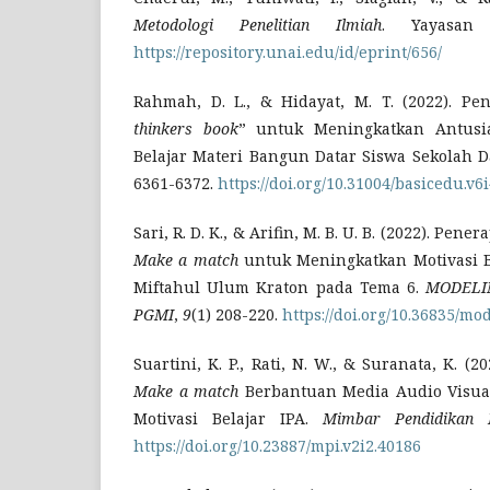
Metodologi Penelitian Ilmiah
. Yayasan 
https://repository.unai.edu/id/eprint/656/
Rahmah, D. L., & Hidayat, M. T. (2022). P
thinkers book
” untuk Meningkatkan Antusi
Belajar Materi Bangun Datar Siswa Sekolah D
6361-6372.
https://doi.org/10.31004/basicedu.v6
Sari, R. D. K., & Arifin, M. B. U. B. (2022). Pe
Make a match
untuk Meningkatkan Motivasi Be
Miftahul Ulum Kraton pada Tema 6.
MODELIN
PGMI
,
9
(1) 208-220.
https://doi.org/10.36835/mo
Suartini, K. P., Rati, N. W., & Suranata, K. (
Make a match
Berbantuan Media Audio Visua
Motivasi Belajar IPA.
Mimbar Pendidikan I
https://doi.org/10.23887/mpi.v2i2.40186