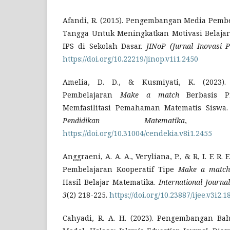
Afandi, R. (2015). Pengembangan Media Pemb
Tangga Untuk Meningkatkan Motivasi Belajar 
IPS di Sekolah Dasar.
JINoP (Jurnal Inovasi 
https://doi.org/10.22219/jinop.v1i1.2450
Amelia, D. D., & Kusmiyati, K. (2023)
Pembelajaran
Make a match
Berbasis P
Memfasilitasi Pemahaman Matematis Siswa
Pendidikan Matematika
https://doi.org/10.31004/cendekia.v8i1.2455
Anggraeni, A. A. A., Veryliana, P., & R, I. F. R
Pembelajaran Kooperatif Tipe
Make a match
Hasil Belajar Matematika.
International Journa
3
(2) 218-225.
https://doi.org/10.23887/ijee.v3i2.1
Cahyadi, R. A. H. (2023). Pengembangan Ba