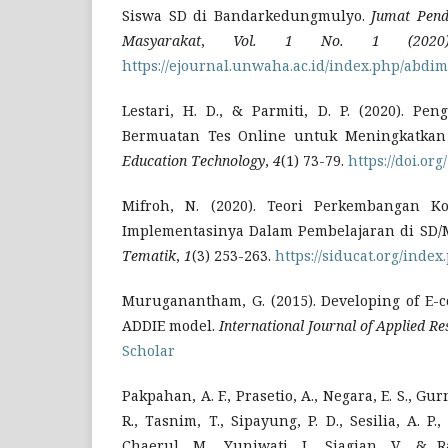
Siswa SD di Bandarkedungmulyo.
Jumat Pend
Masyarakat
,
Vol. 1 No. 1 (2020)
https://ejournal.unwaha.ac.id/index.php/abdim
Lestari, H. D., & Parmiti, D. P. (2020). P
Bermuatan Tes Online untuk Meningkatkan 
Education Technology
,
4
(1) 73-79.
https://doi.org
Mifroh, N. (2020). Teori Perkembangan Ko
Implementasinya Dalam Pembelajaran di SD/
Tematik
,
1
(3) 253-263.
https://siducat.org/index
Muruganantham, G. (2015). Developing of E-c
ADDIE model.
International Journal of Applied Re
Scholar
Pakpahan, A. F., Prasetio, A., Negara, E. S., Gur
R., Tasnim, T., Sipayung, P. D., Sesilia, A. P.,
Chaerul, M., Yuniwati, I., Siagian, V., & R