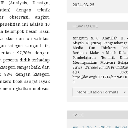
 (Analysis, Desaign,
2024-03-25
ation) dengan teknik
 observasi, angket,
enelitian ini adalah 10
HOW TO CITE
a kelompok besar. Hasil
skor dari uji validasi
Ningrum, N. C., Amrullah, H., 
Aisyah, N. (2024). Pengembanga
n kategori sangat baik,
Media Fun Thinkers Boo
sentase 97,78% dengan
Berbasis Make a Match Dala
Pembelajaran Tematik Untu
n peserta didik terhadap
Meningkatkan Motivasi Belaja
tegori sangat baik, dan
Siswa .
Berkala Ilmiah Pendidika
4
(1), 90-99
r 88% dengan kategori
https://doi.org/10.51214/bip.v4i1.8
nkers book sangat layak
0
k meningkatkan motivasi
More Citation Formats
ISSUE
Vol. 4 No. 1 (2024): Berkal