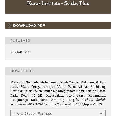
DOWNLOAD PDF
PUBLISHED
2024-05-16
HOW TO CITE
Mala Ulfi Nadiroh, Muhammad Ngali Zainal Makmun, & Nur
Laili. (2024). Pengembangan Media Pembelajaran Berhitung
Berbasis Stick Pouch Untuk Meningkatkan Hasil Belajar Siswa
Pada Kelas II MI Darussalam Sukanegara Kecamatan
Bangunrejo Kabupaten Lampung Tengah.
Berkala Ilmiah
Pendidikan
,
4
(1), 109-122. https://doi.org/10.51214/bip.v4i1.909
More Citation Formats