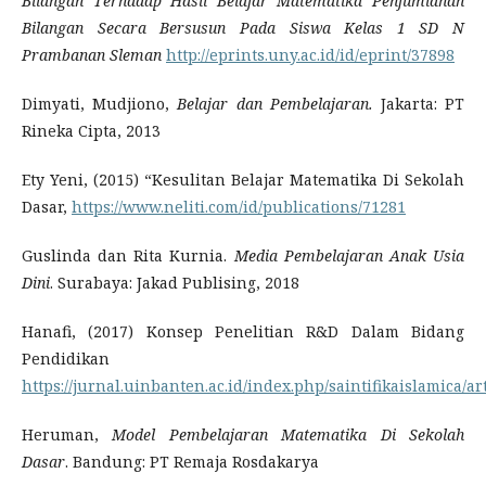
Bilangan Terhadap Hasil Belajar Matematika Penjumlahan
Bilangan Secara Bersusun Pada Siswa Kelas 1 SD N
Prambanan Sleman
http://eprints.uny.ac.id/id/eprint/37898
Dimyati, Mudjiono,
Belajar dan Pembelajaran.
Jakarta: PT
Rineka Cipta, 2013
Ety Yeni, (2015) “Kesulitan Belajar Matematika Di Sekolah
Dasar,
https://www.neliti.com/id/publications/71281
Guslinda dan Rita Kurnia.
Media Pembelajaran Anak Usia
Dini
. Surabaya: Jakad Publising, 2018
Hanafi, (2017) Konsep Penelitian R&D Dalam Bidang
Pendidikan
https://jurnal.uinbanten.ac.id/index.php/saintifikaislamica/ar
Heruman,
Model Pembelajaran Matematika Di Sekolah
Dasar
. Bandung: PT Remaja Rosdakarya