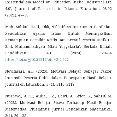
Existentialism Model on Education InThe Industrial Era
4.0’, Journal of Research in Islamic Education, 03.02
(2021), 47–58
Moh. Solikul Hadi, Dkk, ‘Efektifitas Instrumen Penilaian
Pendidikan Agama Islam Untuk Meningkatkan
Kemampuan Berpikir Kritis Dan Kreatif Peserta Didik Di
Smk Muhammadiyah Mlati Yogyakarta’, Berkala Ilmiah
Pendidikan, 4.1 (2024), 28–34
https://doi.org/10.51214/bip.v2i2.427
Novitasari, A.T. (2023). Motivasi Belajar Sebagai Faktor
Intrinsik Peserta Didik dalam Pencapaian Hasil Belajar.
Journal on Education, 5 (1), 5110-5118
Nurrawi, A.E.P., Aulia, T.Z., Dewi, A. Griet, G., Sahrul,M.
(2023). Motivasi Belajar Siswa Terhadap Hasil Belajar
Matematika. Plusminus: Jurnal Pendidikan Matematika,
3(1), 29 – 38