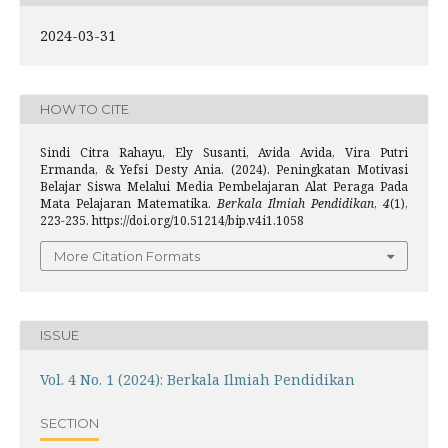
2024-03-31
HOW TO CITE
Sindi Citra Rahayu, Ely Susanti, Avida Avida, Vira Putri
Ermanda, & Yefsi Desty Ania. (2024). Peningkatan Motivasi
Belajar Siswa Melalui Media Pembelajaran Alat Peraga Pada
Mata Pelajaran Matematika.
Berkala Ilmiah Pendidikan
,
4
(1),
223-235. https://doi.org/10.51214/bip.v4i1.1058
More Citation Formats
ISSUE
Vol. 4 No. 1 (2024): Berkala Ilmiah Pendidikan
SECTION