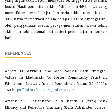
yang digunakan belum memadai sehingga siswa merasa
bosan
.
Hasil penelitian siklus I diperoleh 46% siswa yang
memiliki motivasi belajar dan pada siklus II meningkat
98% siswa termotivasi dalam belajar. Hal ini dipengaruhi
oleh penggunaan media peraga menjadikan siswa lebih
aktif dan lebih memahami materi pembelajaran dengan
baik
REFERENCES
Abrori, M Sayyidul, and Moh. Solikul Hadi, ‘Integral
Values in Madrasah: To Foster Community Trust in
Education’, Istawa : Jurnal Pendidikan Islam, 5.2 (2020),
160
https://doi.org/10.24269/ijpi.v5i2.2736
Ariany, R. L., Rosjanuardi, R., & Juandi, D. (2023). Self-
Efficacy and Reflective Thinking Skills Attributes of Pre-