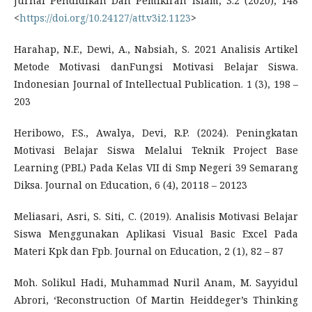
Jurnal Pendidikan Dan Pemikiran Islam, 3.2 (2020), 148
<
https://doi.org/10.24127/att.v3i2.1123
>
Harahap, N.F., Dewi, A., Nabsiah, S. 2021 Analisis Artikel
Metode Motivasi danFungsi Motivasi Belajar Siswa.
Indonesian Journal of Intellectual Publication. 1 (3), 198 –
203
Heribowo, F.S., Awalya, Devi, R.P. (2024). Peningkatan
Motivasi Belajar Siswa Melalui Teknik Project Base
Learning (PBL) Pada Kelas VII di Smp Negeri 39 Semarang
Diksa. Journal on Education, 6 (4), 20118 – 20123
Meliasari, Asri, S. Siti, C. (2019). Analisis Motivasi Belajar
Siswa Menggunakan Aplikasi Visual Basic Excel Pada
Materi Kpk dan Fpb. Journal on Education, 2 (1), 82 – 87
Moh. Solikul Hadi, Muhammad Nuril Anam, M. Sayyidul
Abrori, ‘Reconstruction Of Martin Heiddeger’s Thinking