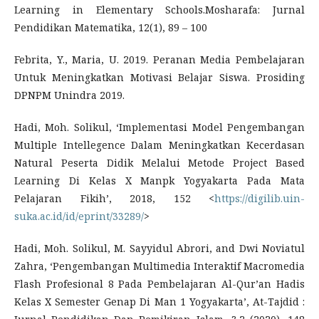
Learning in Elementary Schools.Mosharafa: Jurnal
Pendidikan Matematika, 12(1), 89 – 100
Febrita, Y., Maria, U. 2019. Peranan Media Pembelajaran
Untuk Meningkatkan Motivasi Belajar Siswa. Prosiding
DPNPM Unindra 2019.
Hadi, Moh. Solikul, ‘Implementasi Model Pengembangan
Multiple Intellegence Dalam Meningkatkan Kecerdasan
Natural Peserta Didik Melalui Metode Project Based
Learning Di Kelas X Manpk Yogyakarta Pada Mata
Pelajaran Fikih’, 2018, 152 <
https://digilib.uin-
suka.ac.id/id/eprint/33289/
>
Hadi, Moh. Solikul, M. Sayyidul Abrori, and Dwi Noviatul
Zahra, ‘Pengembangan Multimedia Interaktif Macromedia
Flash Profesional 8 Pada Pembelajaran Al-Qur’an Hadis
Kelas X Semester Genap Di Man 1 Yogyakarta’, At-Tajdid :