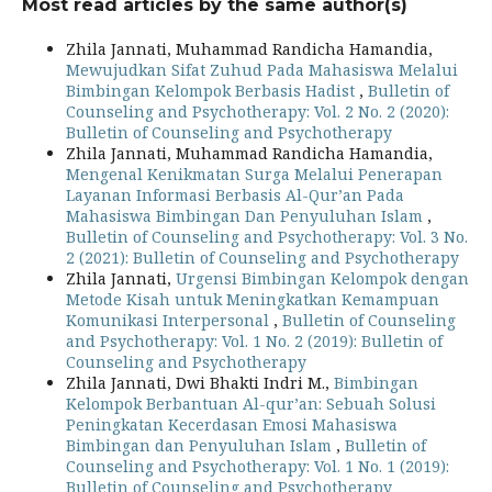
Most read articles by the same author(s)
Zhila Jannati, Muhammad Randicha Hamandia,
Mewujudkan Sifat Zuhud Pada Mahasiswa Melalui
Bimbingan Kelompok Berbasis Hadist
,
Bulletin of
Counseling and Psychotherapy: Vol. 2 No. 2 (2020):
Bulletin of Counseling and Psychotherapy
Zhila Jannati, Muhammad Randicha Hamandia,
Mengenal Kenikmatan Surga Melalui Penerapan
Layanan Informasi Berbasis Al-Qur’an Pada
Mahasiswa Bimbingan Dan Penyuluhan Islam
,
Bulletin of Counseling and Psychotherapy: Vol. 3 No.
2 (2021): Bulletin of Counseling and Psychotherapy
Zhila Jannati,
Urgensi Bimbingan Kelompok dengan
Metode Kisah untuk Meningkatkan Kemampuan
Komunikasi Interpersonal
,
Bulletin of Counseling
and Psychotherapy: Vol. 1 No. 2 (2019): Bulletin of
Counseling and Psychotherapy
Zhila Jannati, Dwi Bhakti Indri M.,
Bimbingan
Kelompok Berbantuan Al-qur’an: Sebuah Solusi
Peningkatan Kecerdasan Emosi Mahasiswa
Bimbingan dan Penyuluhan Islam
,
Bulletin of
Counseling and Psychotherapy: Vol. 1 No. 1 (2019):
Bulletin of Counseling and Psychotherapy