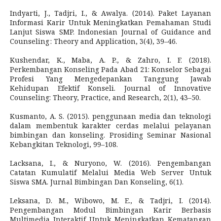
Indyarti, J., Tadjri, I., & Awalya. (2014). Paket Layanan
Informasi Karir Untuk Meningkatkan Pemahaman Studi
Lanjut Siswa SMP. Indonesian Journal of Guidance and
Counseling : Theory and Application, 3(4), 39–46.
Kushendar, K., Maba, A. P., & Zahro, I. F. (2018).
Perkembangan Konseling Pada Abad 21: Konselor Sebagai
Profesi Yang Mengedepankan Tanggung Jawab
Kehidupan Efektif Konseli. Journal of Innovative
Counseling: Theory, Practice, and Research, 2(1), 43–50.
Kusmanto, A. S. (2015). penggunaan media dan teknologi
dalam membentuk karakter cerdas melalui pelayanan
bimbingan dan konseling. Prosiding Seminar Nasional
Kebangkitan Teknologi, 99–108.
Lacksana, I., & Nuryono, W. (2016). Pengembangan
Catatan Kumulatif Melalui Media Web Server Untuk
Siswa SMA. Jurnal Bimbingan Dan Konseling, 6(1).
Leksana, D. M., Wibowo, M. E., & Tadjri, I. (2014).
Pengembangan Modul Bimbingan Karir Berbasis
Multimedia Interaktif Untuk Meningkatkan Kematangan