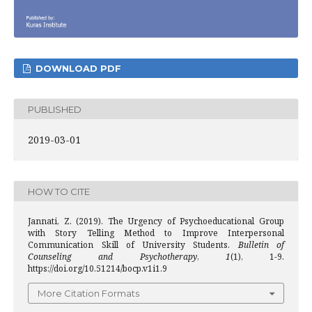
DOWNLOAD PDF
PUBLISHED
2019-03-01
HOW TO CITE
Jannati, Z. (2019). The Urgency of Psychoeducational Group
with Story Telling Method to Improve Interpersonal
Communication Skill of University Students.
Bulletin of
Counseling and Psychotherapy
,
1
(1), 1-9.
https://doi.org/10.51214/bocp.v1i1.9
More Citation Formats