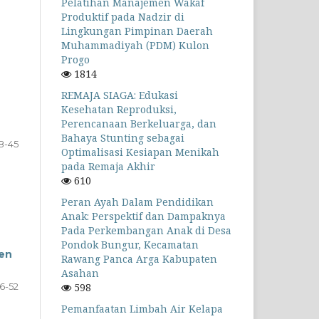
Pelatihan Manajemen Wakaf
Produktif pada Nadzir di
Lingkungan Pimpinan Daerah
Muhammadiyah (PDM) Kulon
Progo
1814
REMAJA SIAGA: Edukasi
Kesehatan Reproduksi,
Perencanaan Berkeluarga, dan
Bahaya Stunting sebagai
8-45
Optimalisasi Kesiapan Menikah
pada Remaja Akhir
610
Peran Ayah Dalam Pendidikan
Anak: Perspektif dan Dampaknya
Pada Perkembangan Anak di Desa
Pondok Bungur, Kecamatan
ten
Rawang Panca Arga Kabupaten
Asahan
6-52
598
Pemanfaatan Limbah Air Kelapa