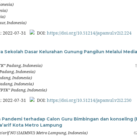
onesia)
sia)
ia)
ur, Indonesia)
: 2022-07-31
DOI:
https://doi.org/10.51214/japamul.v2i2.224
wa Sekolah Dasar Kelurahan Gunung Pangilun Melalui Medi
TK” Padang, Indonesia)
 Padang, Indonesia)
adang, Indonesia)
Padang, Indonesia)
“YPTK” Padang, Indonesia)
: 2022-07-31
DOI:
https://doi.org/10.51214/japamul.v2i2.230
 Pandemi terhadap Calon Guru Bimbingan dan konseling (
a’arif Kota Metro Lampung
a'arif NU (IAIMNU) Metro Lampung, Indonesia)
6