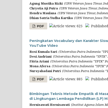
Agung Mustika Rizki
(UPN Veteran Jawa Timur, Ind
Chrystia Aji Putra
(UPN Veteran Jawa Timur, Indone
Hendra Maulana
(UPN Veteran Jawa Timur, Indones
Dhian Satria Yudha Kartika
(UPN Veteran Jawa Tim
Article views: 625
Published
PDF
Peningkatan Vocabulary dan Karakter Sis
YouTube Video
Rosi Kumala Sari
(Universitas Putra Indonesia “YP
Desi Andriani
(Universitas Putra Indonesia “YPTK”
Fitria Ariani
(Universitas Putra Indonesia “YPTK” P
Mona Afersa
(Universitas Putra Indonesia “YPTK” 
Nursyahadani Putri
(Universitas Putra Indonesia 
Article views: 885
Published
PDF
Bimbingan Teknis Metode Empatik di Masa
di Lingkungan Lembaga Pendidikan (LP) M
Hernisawati Hernisawati
(Institut Agama Islam M