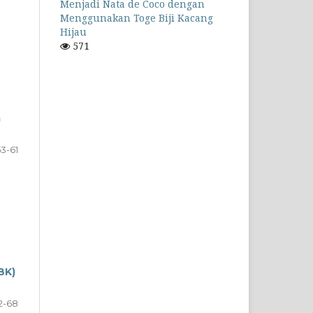
Menjadi Nata de Coco dengan
Menggunakan Toge Biji Kacang
Hijau
571
a
53-61
BK)
2-68