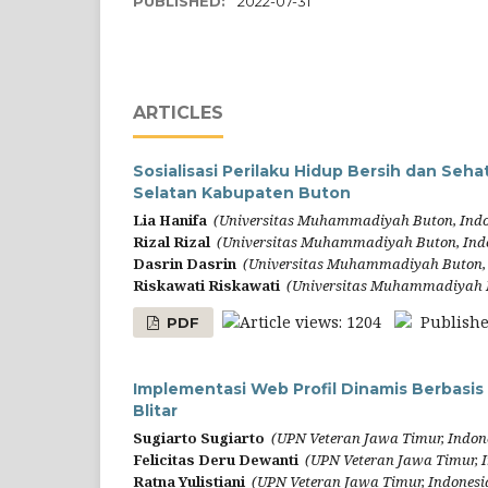
PUBLISHED:
2022-07-31
ARTICLES
Sosialisasi Perilaku Hidup Bersih dan Se
Selatan Kabupaten Buton
Lia Hanifa
(Universitas Muhammadiyah Buton, Indo
Rizal Rizal
(Universitas Muhammadiyah Buton, Ind
Dasrin Dasrin
(Universitas Muhammadiyah Buton, 
Riskawati Riskawati
(Universitas Muhammadiyah B
Article views: 1204
Publishe
PDF
Implementasi Web Profil Dinamis Berbasis
Blitar
Sugiarto Sugiarto
(UPN Veteran Jawa Timur, Indon
Felicitas Deru Dewanti
(UPN Veteran Jawa Timur, 
Ratna Yulistiani
(UPN Veteran Jawa Timur, Indonesi