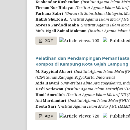
Kushendar Kushendar
(Institut Agama Islam Ma'
Firman Nur Hidayat
(Institut Agama Islam Ma'ari
Farhana Sabri
(Universiti Sains Islam Malaysia, Ma
Habib Shulton A.
(Institut Agama Islam Ma'arif N
Aprezo Pardodi Maba
(Institut Agama Islam Ma'
Muh. Ngali Zainal Makmun
(Institut Agama Islam
Article views: 703
Published
PDF
Pelatihan dan Pendampingan Pemanfaata
Kompos di Kampung Kota Gajah Lampung
M. Sayyidul Abrori
(Institut Agama Islam Ma'arif
(UIN) Sunan Kalijaga Yogyakarta, Indonesia)
Aida Hayani
(Universitas Alma Ata Yogyakarta, Ind
Dedi Setiawan
(Institut Agama Islam Ma'arif NU (
Hanif Amrulloh
(Institut Agama Islam Ma'arif NU 
Ani Mardiantari
(Institut Agama Islam Ma'arif NU
Desta Sari
(Institut Agama Islam Ma'arif NU (IAI
Article views: 720
Published
PDF