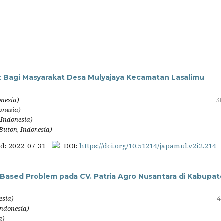
hat Bagi Masyarakat Desa Mulyajaya Kecamatan Lasalimu
nesia)
3
onesia)
Indonesia)
uton, Indonesia)
d: 2022-07-31
DOI:
https://doi.org/10.51214/japamul.v2i2.214
 Based Problem pada CV. Patria Agro Nusantara di Kabupa
esia)
4
Indonesia)
a)