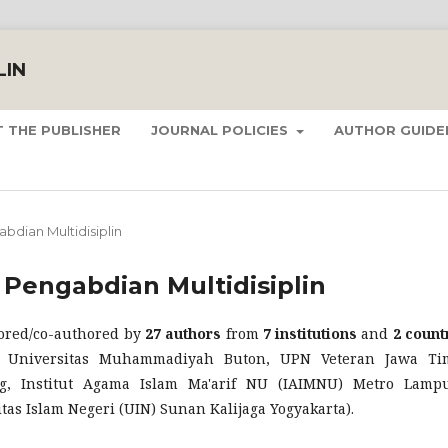
LIN
 THE PUBLISHER
JOURNAL POLICIES
AUTHOR GUIDE
gabdian Multidisiplin
l Pengabdian Multidisiplin
thored/co-authored by
27 authors
from
7 institutions
and
2 count
ia, Universitas Muhammadiyah Buton, UPN Veteran Jawa Ti
ng, Institut Agama Islam Ma'arif NU (IAIMNU) Metro Lamp
tas Islam Negeri (UIN) Sunan Kalijaga Yogyakarta).