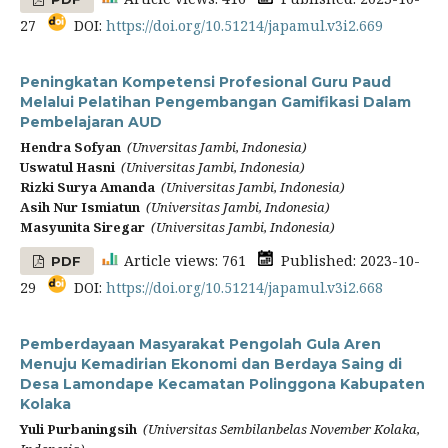
27
DOI:
https://doi.org/10.51214/japamul.v3i2.669
Peningkatan Kompetensi Profesional Guru Paud
Melalui Pelatihan Pengembangan Gamifikasi Dalam
Pembelajaran AUD
Hendra Sofyan
(Unversitas Jambi, Indonesia)
Uswatul Hasni
(Universitas Jambi, Indonesia)
Rizki Surya Amanda
(Universitas Jambi, Indonesia)
Asih Nur Ismiatun
(Universitas Jambi, Indonesia)
Masyunita Siregar
(Universitas Jambi, Indonesia)
Article views: 761
Published: 2023-10-
PDF
29
DOI:
https://doi.org/10.51214/japamul.v3i2.668
Pemberdayaan Masyarakat Pengolah Gula Aren
Menuju Kemadirian Ekonomi dan Berdaya Saing di
Desa Lamondape Kecamatan Polinggona Kabupaten
Kolaka
Yuli Purbaningsih
(Universitas Sembilanbelas November Kolaka,