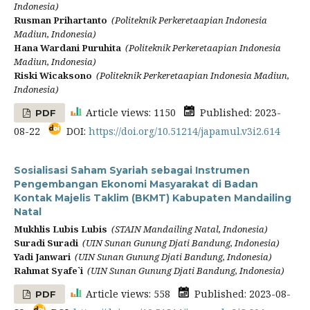
Indonesia)
Rusman Prihartanto
(Politeknik Perkeretaapian Indonesia
Madiun, Indonesia)
Hana Wardani Puruhita
(Politeknik Perkeretaapian Indonesia
Madiun, Indonesia)
Riski Wicaksono
(Politeknik Perkeretaapian Indonesia Madiun,
Indonesia)
Article views: 1150
Published: 2023-
PDF
08-22
DOI:
https://doi.org/10.51214/japamul.v3i2.614
Sosialisasi Saham Syariah sebagai Instrumen
Pengembangan Ekonomi Masyarakat di Badan
Kontak Majelis Taklim (BKMT) Kabupaten Mandailing
Natal
Mukhlis Lubis Lubis
(STAIN Mandailing Natal, Indonesia)
Suradi Suradi
(UIN Sunan Gunung Djati Bandung, Indonesia)
Yadi Janwari
(UIN Sunan Gunung Djati Bandung, Indonesia)
Rahmat Syafe`i
(UIN Sunan Gunung Djati Bandung, Indonesia)
Article views: 558
Published: 2023-08-
PDF