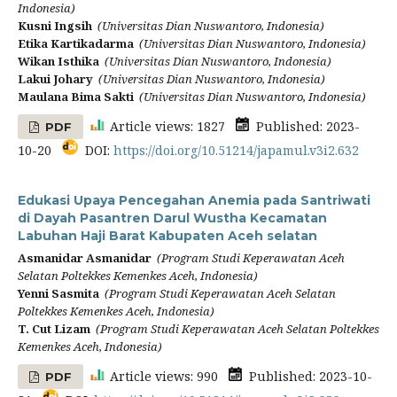
Indonesia)
Kusni Ingsih
(Universitas Dian Nuswantoro, Indonesia)
Etika Kartikadarma
(Universitas Dian Nuswantoro, Indonesia)
Wikan Isthika
(Universitas Dian Nuswantoro, Indonesia)
Lakui Johary
(Universitas Dian Nuswantoro, Indonesia)
Maulana Bima Sakti
(Universitas Dian Nuswantoro, Indonesia)
Article views: 1827
Published: 2023-
PDF
10-20
DOI:
https://doi.org/10.51214/japamul.v3i2.632
Edukasi Upaya Pencegahan Anemia pada Santriwati
di Dayah Pasantren Darul Wustha Kecamatan
Labuhan Haji Barat Kabupaten Aceh selatan
Asmanidar Asmanidar
(Program Studi Keperawatan Aceh
Selatan Poltekkes Kemenkes Aceh, Indonesia)
Yenni Sasmita
(Program Studi Keperawatan Aceh Selatan
Poltekkes Kemenkes Aceh, Indonesia)
T. Cut Lizam
(Program Studi Keperawatan Aceh Selatan Poltekkes
Kemenkes Aceh, Indonesia)
Article views: 990
Published: 2023-10-
PDF