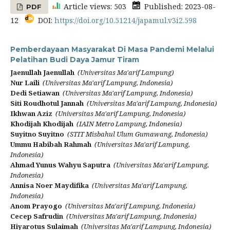
Article views: 503
Published: 2023-08-
PDF
12
DOI:
https://doi.org/10.51214/japamul.v3i2.598
Pemberdayaan Masyarakat Di Masa Pandemi Melalui
Pelatihan Budi Daya Jamur Tiram
Jaenullah Jaenullah
(Universitas Ma'arif Lampung)
Nur Laili
(Universitas Ma'arif Lampung, Indonesia)
Dedi Setiawan
(Universitas Ma'arif Lampung, Indonesia)
Siti Roudhotul Jannah
(Universitas Ma'arif Lampung, Indonesia)
Ikhwan Aziz
(Universitas Ma'arif Lampung, Indonesia)
Khodijah Khodijah
(IAIN Metro Lampung, Indonesia)
Suyitno Suyitno
(STIT Misbahul Ulum Gumawang, Indonesia)
Ummu Habibah Rahmah
(Universitas Ma'arif Lampung,
Indonesia)
Ahmad Yunus Wahyu Saputra
(Universitas Ma'arif Lampung,
Indonesia)
Annisa Noer Maydifika
(Universitas Ma'arif Lampung,
Indonesia)
Anom Prayogo
(Universitas Ma'arif Lampung, Indonesia)
Cecep Safrudin
(Universitas Ma'arif Lampung, Indonesia)
Hiyarotus Sulaimah
(Universitas Ma'arif Lampung, Indonesia)