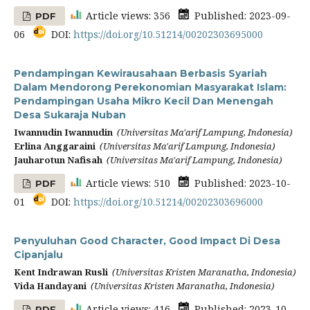
Article views: 356
Published: 2023-09-
PDF
06
DOI:
https://doi.org/10.51214/00202303695000
Pendampingan Kewirausahaan Berbasis Syariah
Dalam Mendorong Perekonomian Masyarakat Islam:
Pendampingan Usaha Mikro Kecil Dan Menengah
Desa Sukaraja Nuban
Iwannudin Iwannudin
(Universitas Ma'arif Lampung, Indonesia)
Erlina Anggaraini
(Universitas Ma'arif Lampung, Indonesia)
Jauharotun Nafisah
(Universitas Ma'arif Lampung, Indonesia)
Article views: 510
Published: 2023-10-
PDF
01
DOI:
https://doi.org/10.51214/00202303696000
Penyuluhan Good Character, Good Impact Di Desa
Cipanjalu
Kent Indrawan Rusli
(Universitas Kristen Maranatha, Indonesia)
Vida Handayani
(Universitas Kristen Maranatha, Indonesia)
Article views: 416
Published: 2023-10-
PDF