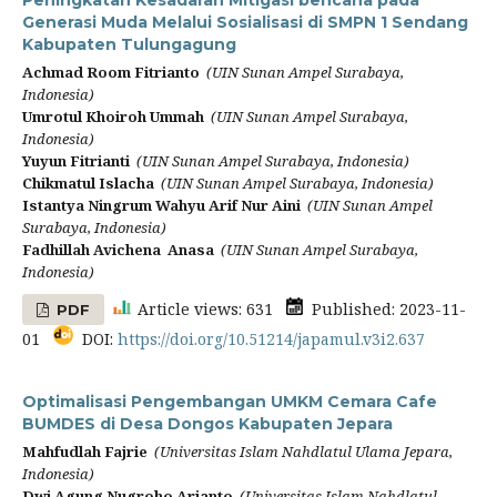
Peningkatan Kesadaran Mitigasi bencana pada
Generasi Muda Melalui Sosialisasi di SMPN 1 Sendang
Kabupaten Tulungagung
Achmad Room Fitrianto
(UIN Sunan Ampel Surabaya,
Indonesia)
Umrotul Khoiroh Ummah
(UIN Sunan Ampel Surabaya,
Indonesia)
Yuyun Fitrianti
(UIN Sunan Ampel Surabaya, Indonesia)
Chikmatul Islacha
(UIN Sunan Ampel Surabaya, Indonesia)
Istantya Ningrum Wahyu Arif Nur Aini
(UIN Sunan Ampel
Surabaya, Indonesia)
Fadhillah Avichena Anasa
(UIN Sunan Ampel Surabaya,
Indonesia)
Article views: 631
Published: 2023-11-
PDF
01
DOI:
https://doi.org/10.51214/japamul.v3i2.637
Optimalisasi Pengembangan UMKM Cemara Cafe
BUMDES di Desa Dongos Kabupaten Jepara
Mahfudlah Fajrie
(Universitas Islam Nahdlatul Ulama Jepara,
Indonesia)
Dwi Agung Nugroho Arianto
(Universitas Islam Nahdlatul