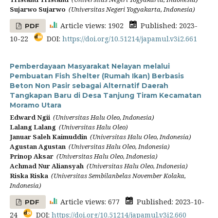
Sujarwo Sujarwo
(Universitas Negeri Yogyakarta, Indonesia)
Article views: 1902
Published: 2023-
PDF
10-22
DOI:
https://doi.org/10.51214/japamul.v3i2.661
Pemberdayaan Masyarakat Nelayan melalui
Pembuatan Fish Shelter (Rumah Ikan) Berbasis
Beton Non Pasir sebagai Alternatif Daerah
Tangkapan Baru di Desa Tanjung Tiram Kecamatan
Moramo Utara
Edward Ngii
(Universitas Halu Oleo, Indonesia)
Lalang Lalang
(Universitas Halu Oleo)
Januar Saleh Kaimuddin
(Universitas Halu Oleo, Indonesia)
Agustan Agustan
(Universitas Halu Oleo, Indonesia)
Prinop Aksar
(Universitas Halu Oleo, Indonesia)
Achmad Nur Aliansyah
(Universitas Halu Oleo, Indonesia)
Riska Riska
(Universitas Sembilanbelas November Kolaka,
Indonesia)
Article views: 677
Published: 2023-10-
PDF
24
DOI:
https://doi.org/10.51214/japamul.v3i2.660