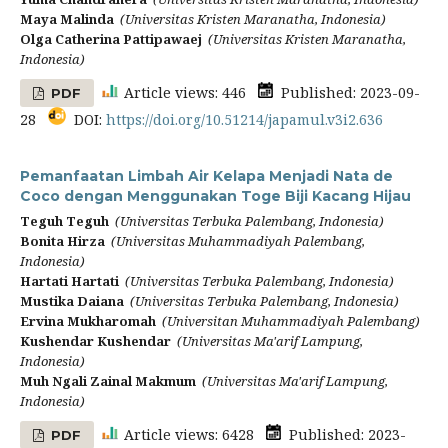
Maya Malinda
(Universitas Kristen Maranatha, Indonesia)
Olga Catherina Pattipawaej
(Universitas Kristen Maranatha,
Indonesia)
Article views: 446
Published: 2023-09-
PDF
28
DOI:
https://doi.org/10.51214/japamul.v3i2.636
Pemanfaatan Limbah Air Kelapa Menjadi Nata de
Coco dengan Menggunakan Toge Biji Kacang Hijau
Teguh Teguh
(Universitas Terbuka Palembang, Indonesia)
Bonita Hirza
(Universitas Muhammadiyah Palembang,
Indonesia)
Hartati Hartati
(Universitas Terbuka Palembang, Indonesia)
Mustika Daiana
(Universitas Terbuka Palembang, Indonesia)
Ervina Mukharomah
(Universitan Muhammadiyah Palembang)
Kushendar Kushendar
(Universitas Ma'arif Lampung,
Indonesia)
Muh Ngali Zainal Makmum
(Universitas Ma'arif Lampung,
Indonesia)
Article views: 6428
Published: 2023-
PDF