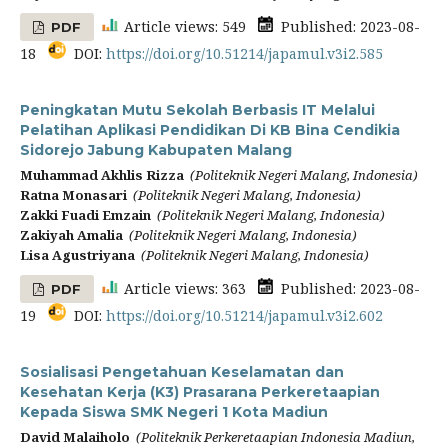
Article views: 549
Published: 2023-08-
PDF
18
DOI:
https://doi.org/10.51214/japamul.v3i2.585
Peningkatan Mutu Sekolah Berbasis IT Melalui
Pelatihan Aplikasi Pendidikan Di KB Bina Cendikia
Sidorejo Jabung Kabupaten Malang
Muhammad Akhlis Rizza
(Politeknik Negeri Malang, Indonesia)
Ratna Monasari
(Politeknik Negeri Malang, Indonesia)
Zakki Fuadi Emzain
(Politeknik Negeri Malang, Indonesia)
Zakiyah Amalia
(Politeknik Negeri Malang, Indonesia)
Lisa Agustriyana
(Politeknik Negeri Malang, Indonesia)
Article views: 363
Published: 2023-08-
PDF
19
DOI:
https://doi.org/10.51214/japamul.v3i2.602
Sosialisasi Pengetahuan Keselamatan dan
Kesehatan Kerja (K3) Prasarana Perkeretaapian
Kepada Siswa SMK Negeri 1 Kota Madiun
David Malaiholo
(Politeknik Perkeretaapian Indonesia Madiun,