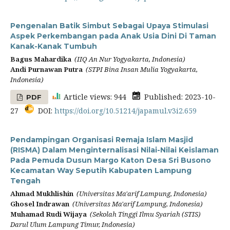
Pengenalan Batik Simbut Sebagai Upaya Stimulasi
Aspek Perkembangan pada Anak Usia Dini Di Taman
Kanak-Kanak Tumbuh
Bagus Mahardika
(IIQ An Nur Yogyakarta, Indonesia)
Andi Purnawan Putra
(STPI Bina Insan Mulia Yogyakarta,
Indonesia)
Article views: 944
Published: 2023-10-
PDF
27
DOI:
https://doi.org/10.51214/japamul.v3i2.659
Pendampingan Organisasi Remaja Islam Masjid
(RISMA) Dalam Menginternalisasi Nilai-Nilai Keislaman
Pada Pemuda Dusun Margo Katon Desa Sri Busono
Kecamatan Way Seputih Kabupaten Lampung
Tengah
Ahmad Mukhlishin
(Universitas Ma'arif Lampung, Indonesia)
Ghosel Indrawan
(Universitas Ma'arif Lampung, Indonesia)
Muhamad Rudi Wijaya
(Sekolah Tinggi Ilmu Syariah (STIS)
Darul Ulum Lampung Timur, Indonesia)