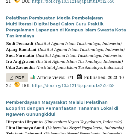
21
DOI:
https://doi.org/10.51214/japamul.v3i2.656
Pelatihan Pembuatan Media Pembelajaran
Multiliterasi Digital bagi Calon Guru Praktik
Pengalaman Lapangan di Kampus Islam Swasta Kota
Tasikmalaya
Rudi Permadi
(Institut Agama Islam Tasikmalaya, Indonesia)
Ajang Ramdani
(Institut Agama Islam Tasikmalaya, Indonesia)
Suci Nurmatin
(Institut Agama Islam Tasikmalaya, Indonesia)
Ira Anggraeni
(Institut Agama Islam Tasikmalaya, Indonesia)
Udin Zaenudin
(Institut Agama Islam Tasikmalaya, Indonesia)
Article views: 571
Published: 2023-10-
PDF
22
DOI:
https://doi.org/10.51214/japamul.v3i2.658
Pemberdayaan Masyarakat Melalui Pelatihan
Ecoprint dengan Pemanfaatan Tanaman Lokal di
Ngawen Gunungkidul
Hiryanto Hiryanto
(Universitas Negeri Yogyakarta, Indonesia)
Fitta Ummaya Santi
(Universitas Negeri Yogyakarta, Indonesia)
Tristanti Tristanti
(Universitas Negeri Yogyakarta, Indonesia)