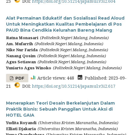
23
DOI:
https://doi.org/10.51214/japamul.v3i2.604
Alat Permainan Edukatif dan Sosialisasi Read Aloud
Untuk Meningkatkan Kualitas Pembelajaran di Pos
PAUD Bina Cendikia Kelurahan Bareng Malang
Ratna Monasari
(Politeknik Negeri Malang, Indonesia)
Am. Mufarrih
(Politeknik Negeri Malang, Indonesia)
Nike Nur Farida
(Politeknik Negeri Malang, Indonesia)
Nanang Qosim
(Politeknik Negeri Malang, Indonesia)
Agus Setiawan
(Politeknik Negeri Malang, Indonesia)
Yuniarto Agus Winoko
(Politeknik Negeri Malang, Indonesia)
Article views: 448
Published: 2023-09-
PDF
21
DOI:
https://doi.org/10.51214/japamul.v3i2.617
Menerapkan Teori Desain Berkelanjutan Dalam
Praktik Bisnis: Sebuah Panggilan Untuk Aksi di
HOTEL GAIA
Yudita Royandi
(Universitas Kristen Maranatha, Indonesia)
Elliati Djakaria
(Universitas Kristen Maranatha, Indonesia)
Yuma Chandrahera
(Universitas Kristen Maranatha, Indonesia)