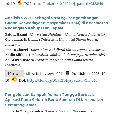
10-10
DOI:
https://doi.org/10.51214/japamul.v3i2.649
Analisis SWOT sebagai Strategi Pengembangan
Badan Keswadayaan Masyarakat (BKM) di Kecamatan
Pecangaan Kabupaten Jepara
Faiqul Hazmi
(Universitas Nahdlatul Ulama Jepara, Indonesia)
Cahyaning B. Utami
(Universitas Nahdlatul Ulama Jepara,
Indonesia)
Imron Choeri
(Universitas Nahdlatul Ulama Jepara, Indonesia)
Nadia Silfana
(Universitas Nahdlatul Ulama Jepara, Indonesia)
Ah Bisri Mustofa
(Universitas Nahdlatul Ulama Jepara,
Indonesia)
Article views: 651
Published: 2023-10-
PDF
10
DOI:
https://doi.org/10.51214/japamul.v3i2.640
Pengelolaan Sampah Rumah Tangga Berbasis
Aplikasi Pada Seluruh Bank Sampah Di Kecamatan
Semarang Barat
Filmada Ocky Saputra
(Universitas Dian Nuswantoro,