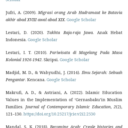
Jufri, A. (2009).
Migrasi orang Arab Hadramaut ke Batavia
akhir abad XVIII awal abad XIX
.
Google Scholar
Lestari, D. (2020).
Takhta Raja-raja Jawa
. Anak Hebat
Indonesia.
Google Scholar
Lestari, I. T. (2010).
Pariwisata di Magelang Pada Masa
Kolonial 1926-1942
. Skripsi.
Google Scholar
Madjid, M. D., & Wahyudhi, J. (2014).
Ilmu Sejarah: Sebuah
Pengantar
. Kencana.
Google Scholar
Makrufi, A. D., & Astriani, A. (2022). Islamic Education
Values in the Implementation of ‘Gernasbaku’in Muslim
Families.
Journal of Contemporary Islamic Education
,
2
(2),
121–130.
https://doi.org/10.25217/jcie.v2i2.2530
Mandal, S. K. (2018).
Becoming Arab: Creole histories and