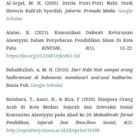
Al-Segaf, M. H. (2003). Derita Putri-Putri Nabi: Studi
Historis Kafā’ah Syarifah.
Jakarta: Prenada Media
.
Google
Scholar
Alatas, R. (2021). Komunikasi Dakwah Keturunan
Alawiyyin Dalam Penyebaran Pendidikan Islam Di Kota
Palu.
KINESIK
,
8
(1), 12–22.
https://doi.org/10.22487/ejk.v8i1.141
Bahafdullah, A. M. H. (2010).
Dari Nabi Nuh sampai orang
hadhramaut di Indonesia: menelusuri asal-usul hadharim
.
Bania Pub.
Google Scholar
Batubara, T., Asari, H., & Riza, F. (2020). Diaspora Orang
Arab di Kota Medan: Sejarah dan Interaksi Sosial
Komunitas Alawiyyin pada Abad ke-20.
Mukadimah: Jurnal
Pendidikan, Sejarah Dan Ilmu-Ilmu Sosial
,
4
(2).
http://repository.uinsu.ac.id/id/eprint/10388