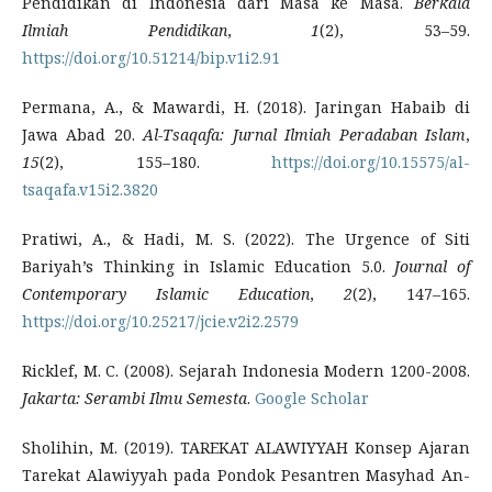
Pendidikan di Indonesia dari Masa ke Masa.
Berkala
Ilmiah Pendidikan
,
1
(2), 53–59.
https://doi.org/10.51214/bip.v1i2.91
Permana, A., & Mawardi, H. (2018). Jaringan Habaib di
Jawa Abad 20.
Al-Tsaqafa: Jurnal Ilmiah Peradaban Islam
,
15
(2), 155–180.
https://doi.org/10.15575/al-
tsaqafa.v15i2.3820
Pratiwi, A., & Hadi, M. S. (2022). The Urgence of Siti
Bariyah’s Thinking in Islamic Education 5.0.
Journal of
Contemporary Islamic Education
,
2
(2), 147–165.
https://doi.org/10.25217/jcie.v2i2.2579
Ricklef, M. C. (2008). Sejarah Indonesia Modern 1200-2008.
Jakarta: Serambi Ilmu Semesta
.
Google Scholar
Sholihin, M. (2019). TAREKAT ALAWIYYAH Konsep Ajaran
Tarekat Alawiyyah pada Pondok Pesantren Masyhad An-