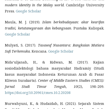
modern identity in the Malay world
. Cambridge University
Press.
Google Scholar
Maula, M. J. (2019).
Islam berkebudayaan: akar kearifan
tradisi, ketatanegaraan dan kebangsaan
. Pustaka Kaliopak.
Google Scholar
Mulyati, S. (2017).
Tasawuf Nusantara: Rangkaian Mutiara
Sufi Terkemuka
. Kencana.
Google Scholar
Nida’uljanah, H., & Ridwan, M. (2017). Kajian
sosiodialektologi bahasa masyarakat Hadramiy (Studi
kasus masyarakat Indonesia Keturunan Arab di Pasar
Kliwon Surakarta).
Center of Middle Eastern Studies (CMES):
Jurnal Studi Timur Tengah
,
10
(2), 198–209.
https://doi.org/10.20961/cmes.10.2.20208
Nurwahyuni, K., & Hudaidah, H. (2021). Sejarah Sistem