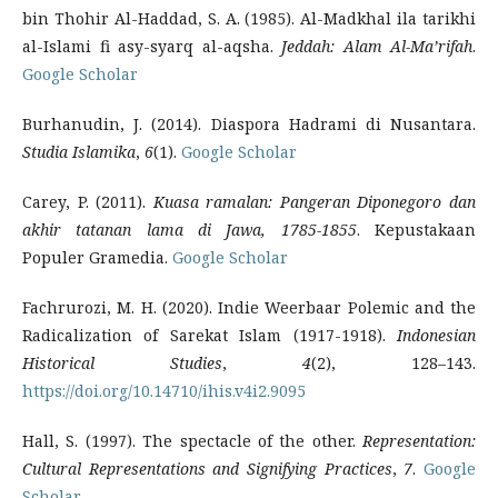
bin Thohir Al-Haddad, S. A. (1985). Al-Madkhal ila tarikhi
al-Islami fi asy-syarq al-aqsha.
Jeddah: Alam Al-Ma’rifah
.
Google Scholar
Burhanudin, J. (2014). Diaspora Hadrami di Nusantara.
Studia Islamika
,
6
(1).
Google Scholar
Carey, P. (2011).
Kuasa ramalan: Pangeran Diponegoro dan
akhir tatanan lama di Jawa, 1785-1855
. Kepustakaan
Populer Gramedia.
Google Scholar
Fachrurozi, M. H. (2020). Indie Weerbaar Polemic and the
Radicalization of Sarekat Islam (1917-1918).
Indonesian
Historical Studies
,
4
(2), 128–143.
https://doi.org/10.14710/ihis.v4i2.9095
Hall, S. (1997). The spectacle of the other.
Representation:
Cultural Representations and Signifying Practices
,
7
.
Google
Scholar