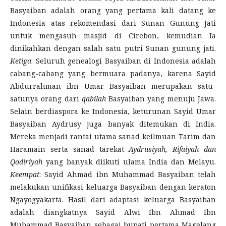
Basyaiban adalah orang yang pertama kali datang ke
Indonesia atas rekomendasi dari Sunan Gunung Jati
untuk mengasuh masjid di Cirebon, kemudian Ia
dinikahkan dengan salah satu putri Sunan gunung jati.
Ketiga
: Seluruh genealogi Basyaiban di Indonesia adalah
cabang-cabang yang bermuara padanya, karena Sayid
Abdurrahman ibn Umar Basyaiban merupakan satu-
satunya orang dari
qabilah
Basyaiban yang menuju Jawa.
Selain berdiaspora ke Indonesia, keturunan Sayid Umar
Basyaiban Aydrusy juga banyak ditemukan di India.
Mereka menjadi rantai utama sanad keilmuan Tarim dan
Haramain serta sanad tarekat
Aydrusiyah, Rifaiyah dan
Qodiriyah
yang banyak diikuti ulama India dan Melayu.
Keempat
: Sayid Ahmad ibn Muhammad Basyaiban telah
melakukan unifikasi keluarga Basyaiban dengan keraton
Ngayogyakarta. Hasil dari adaptasi keluarga Basyaiban
adalah diangkatnya Sayid Alwi Ibn Ahmad Ibn
Muhammad Basyaiban sebagai bupati pertama Magelang