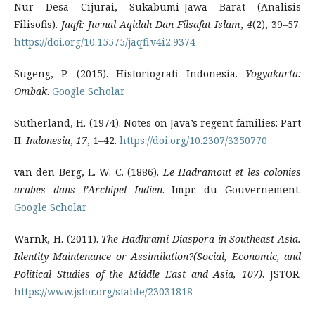
Nur Desa Cijurai, Sukabumi–Jawa Barat (Analisis
Filisofis).
Jaqfi: Jurnal Aqidah Dan Filsafat Islam
,
4
(2), 39–57.
https://doi.org/10.15575/jaqfi.v4i2.9374
Sugeng, P. (2015). Historiografi Indonesia.
Yogyakarta:
Ombak
.
Google Scholar
Sutherland, H. (1974). Notes on Java’s regent families: Part
II.
Indonesia
,
17
, 1–42.
https://doi.org/10.2307/3350770
van den Berg, L. W. C. (1886).
Le Hadramout et les colonies
arabes dans l’Archipel Indien
. Impr. du Gouvernement.
Google Scholar
Warnk, H. (2011).
The Hadhrami Diaspora in Southeast Asia.
Identity Maintenance or Assimilation?(Social, Economic, and
Political Studies of the Middle East and Asia, 107)
. JSTOR.
https://www.jstor.org/stable/23031818