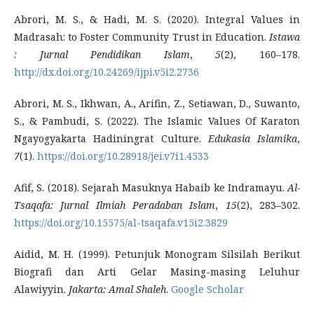
Abrori, M. S., & Hadi, M. S. (2020). Integral Values in
Madrasah: to Foster Community Trust in Education.
Istawa
: Jurnal Pendidikan Islam
,
5
(2), 160–178.
http://dx.doi.org/10.24269/ijpi.v5i2.2736
Abrori, M. S., Ikhwan, A., Arifin, Z., Setiawan, D., Suwanto,
S., & Pambudi, S. (2022). The Islamic Values Of Karaton
Ngayogyakarta Hadiningrat Culture.
Edukasia Islamika
,
7
(1).
https://doi.org/10.28918/jei.v7i1.4533
Afif, S. (2018). Sejarah Masuknya Habaib ke Indramayu.
Al-
Tsaqafa: Jurnal Ilmiah Peradaban Islam
,
15
(2), 283–302.
https://doi.org/10.15575/al-tsaqafa.v15i2.3829
Aidid, M. H. (1999). Petunjuk Monogram Silsilah Berikut
Biografi dan Arti Gelar Masing-masing Leluhur
Alawiyyin.
Jakarta: Amal Shaleh
.
Google Scholar