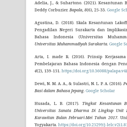
Adelia, J., & Suhartono. (2021). Kesantunan
Deddy Corbuzier.
Bapala
,
8
(6), 25-33.
Google Sc
Agustina, D. (2018). Skala Kesantunan Lak
Pengadilan Negeri Surakarta dan Implikasi
Bahasa Indonesia (Universitas Muhamma
Universitas Muhammadiyah Surakarta
.
Google S
Arta, I. made R. (2016). Prinsip Kerjasa
Pembelajaran Bahasa Indonesia dengan Pend
4
(2), 139-151.
https://doi.org/10.36088/palapa.v4
Dewi, N. M. A. A., & Sulastri, N. L. P. A. (2016).
P
Basi dalam Bahasa Jepang
.
Google Scholar
Husada, L. B. (2017).
Tingkat Kesantunan 
Universitas Sanata Dharma Di Lingkup Unit 
Karawitan Bulan Februari
-
Mei Tahun 2017
. Un
Yogyakarta.
https://doi.org/10.25299/j-lelc.v2i1.