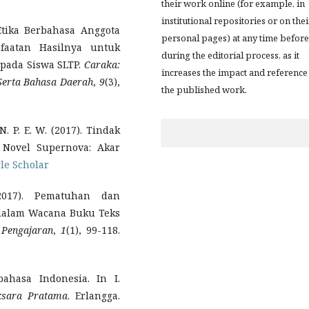
their work online (for example, in
institutional repositories or on thei
Etika Berbahasa Anggota
personal pages) at any time before
faatan Hasilnya untuk
during the editorial process, as it
pada Siswa SLTP.
Caraka:
increases the impact and reference
 Serta Bahasa Daerah
,
9
(3),
the published work.
8
 N. P. E. W. (2017). Tindak
 Novel Supernova: Akar
le Scholar
2017). Pematuhan dan
dalam Wacana Buku Teks
 Pengajaran
,
1
(1), 99-118.
bahasa Indonesia. In I.
ksara Pratama
. Erlangga.