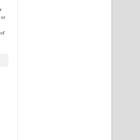
r
 or
 of