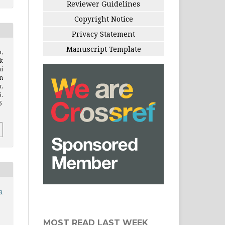
Reviewer Guidelines
Copyright Notice
Privacy Statement
Manuscript Template
h,
k
i
n
n
,
.
5
a
MOST READ LAST WEEK