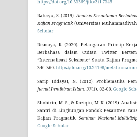
https://doi.org/10.33369/jik.v3i1.7345
Rahayu, S. (2019).
Analisis Kesantunan Berbahas
Kajian Pragmatik
(Universitas Muhammadiyah 
Scholar
Rismaya, R. (2020). Pelangaran Prinsip Ke
Berbahasa dalam Cuitan Twitter Bertem
“Internalisasi Seksisme” Suatu Kajian Pragma
346-360.
https://doi.org/10.24198/metahumanior
Sarip Hidayat, N. (2012). Problematika Pe
Jurnal Pemikiran Islam
,
37
(1), 82-88.
Google Sch
Shobirin, M. S., & Roziqin, M. K. (2019). Anal
Santri di Lingkungan Pondok Pesantren Yana
Kajian Pragmatik.
Seminar Nasional Multidisip
Google Scholar