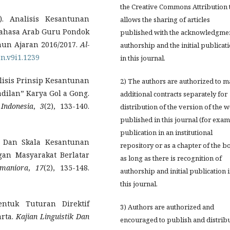
the Creative Commons Attribution 
). Analisis Kesantunan
allows the sharing of articles
ahasa Arab Guru Pondok
published with the acknowledgmen
hun Ajaran 2016/2017.
Al-
authorship and the initial publicat
an.v9i1.1239
in this journal.
Analisis Prinsip Kesantunan
2) The authors are authorized to 
dilan” Karya Gol a Gong.
additional contracts separately for
Indonesia
,
3
(2), 133-140.
distribution of the version of the 
published in this journal (for exam
publication in an institutional
egi Dan Skala Kesantunan
repository or as a chapter of the b
gan Masyarakat Berlatar
as long as there is recognition of
umaniora
,
17
(2), 135-148.
authorship and initial publication 
this journal.
entuk Tuturan Direktif
3) Authors are authorized and
arta.
Kajian Linguistik Dan
encouraged to publish and distrib