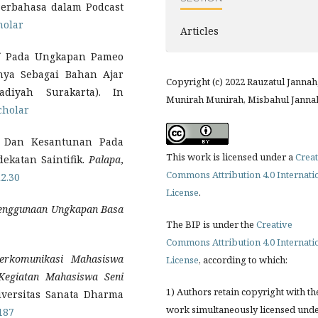
 Berbahasa dalam Podcast
holar
Articles
off Pada Ungkapan Pameo
nya Sebagai Bahan Ajar
Copyright (c) 2022 Rauzatul Jannah
diyah Surakarta). In
Munirah Munirah, Misbahul Janna
cholar
ma Dan Kesantunan Pada
This work is licensed under a
Creat
ekatan Saintifik.
Palapa
,
Commons Attribution 4.0 Internati
i2.30
License
.
enggunaan Ungkapan Basa
The BIP is under the
Creative
Commons Attribution 4.0 Internati
Berkomunikasi Mahasiswa
License
, according to which:
Kegiatan Mahasiswa Seni
1) Authors retain copyright with th
iversitas Sanata Dharma
work simultaneously licensed und
8187