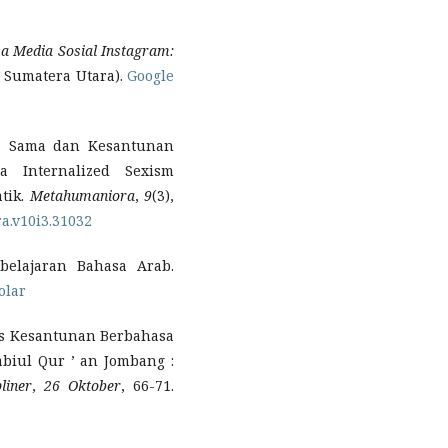
a Media Sosial Instagram:
Sumatera Utara).
Google
rja Sama dan Kesantunan
a Internalized Sexism
tik.
Metahumaniora
,
9
(3),
a.v10i3.31032
mbelajaran Bahasa Arab.
olar
isis Kesantunan Berbahasa
biul Qur ’ an Jombang :
liner
,
26 Oktober
, 66-71.