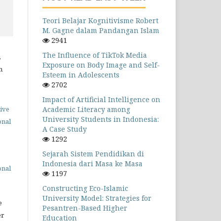
Teori Belajar Kognitivisme Robert
M. Gagne dalam Pandangan Islam
2941
The Influence of TikTok Media
,
Exposure on Body Image and Self-
h
Esteem in Adolescents
2702
Impact of Artificial Intelligence on
Academic Literacy among
ive
University Students in Indonesia:
onal
A Case Study
1292
Sejarah Sistem Pendidikan di
Indonesia dari Masa ke Masa
onal
1197
Constructing Eco-Islamic
University Model: Strategies for
e
Pesantren-Based Higher
er
Education