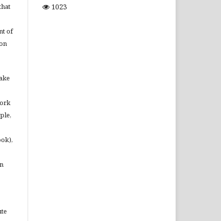
1023
that
t of
ion
make
work
ple,
ook),
in
ute