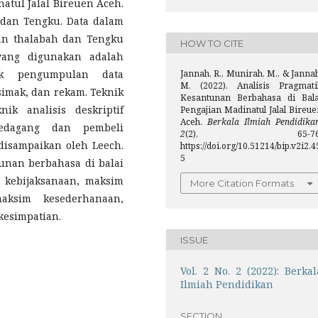
atul Jalal Bireuen Aceh.
 dan Tengku. Data dalam
kan thalabah dan Tengku
HOW TO CITE
yang digunakan adalah
nik pengumpulan data
Jannah, R., Munirah, M., & Janna
M. (2022). Analisis Pragmati
imak, dan rekam. Teknik
Kesantunan Berbahasa di Bala
ik analisis deskriptif
Pengajian Madinatul Jalal Bireue
Aceh.
Berkala Ilmiah Pendidika
pedagang dan pembeli
2
(2), 65-76
disampaikan oleh Leech.
https://doi.org/10.51214/bip.v2i2.4
5
unan berbahasa di balai
m kebijaksanaan, maksim
More Citation Formats
aksim kesederhanaan,
kesimpatian.
ISSUE
Vol. 2 No. 2 (2022): Berkal
Ilmiah Pendidikan
SECTION