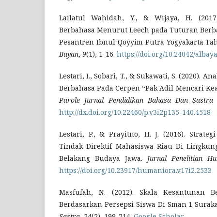
Lailatul Wahidah, Y., & Wijaya, H. (2017
Berbahasa Menurut Leech pada Tuturan Berb
Pesantren Ibnul Qoyyim Putra Yogyakarta Ta
Bayan
,
9
(1), 1-16.
https://doi.org/10.24042/albay
Lestari, I., Sobari, T., & Sukawati, S. (2020). 
Berbahasa Pada Cerpen “Pak Adil Mencari Kea
Parole Jurnal Pendidikan Bahasa Dan Sastra 
http://dx.doi.org/10.22460/p.v3i2p135-140.4518
Lestari, P., & Prayitno, H. J. (2016). Strat
Tindak Direktif Mahasiswa Riau Di Lingkun
Belakang Budaya Jawa.
Jurnal Penelitian H
https://doi.org/10.23917/humaniora.v17i2.2533
Masfufah, N. (2012). Skala Kesantunan B
Berdasarkan Persepsi Siswa Di Sman 1 Surak
Sastra
,
24
(2), 199-214.
Google Scholar