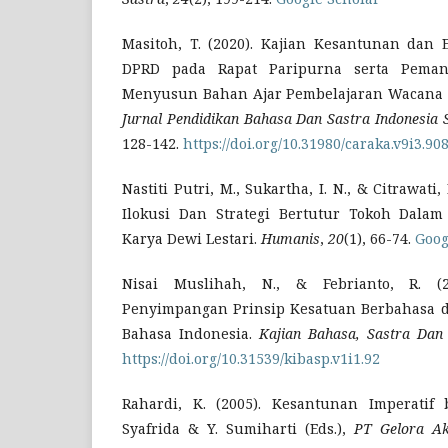
Masitoh, T. (2020). Kajian Kesantunan dan 
DPRD pada Rapat Paripurna serta Peman
Menyusun Bahan Ajar Pembelajaran Wacana 
Jurnal Pendidikan Bahasa Dan Sastra Indonesia
128-142.
https://doi.org/10.31980/caraka.v9i3.90
Nastiti Putri, M., Sukartha, I. N., & Citrawati,
Ilokusi Dan Strategi Bertutur Tokoh Dalam
Karya Dewi Lestari.
Humanis
,
20
(1), 66-74.
Goog
Nisai Muslihah, N., & Febrianto, R. (
Penyimpangan Prinsip Kesatuan Berbahasa 
Bahasa Indonesia.
Kajian Bahasa, Sastra Dan
https://doi.org/10.31539/kibasp.v1i1.92
Rahardi, K. (2005). Kesantunan Imperatif 
Syafrida & Y. Sumiharti (Eds.),
PT Gelora A