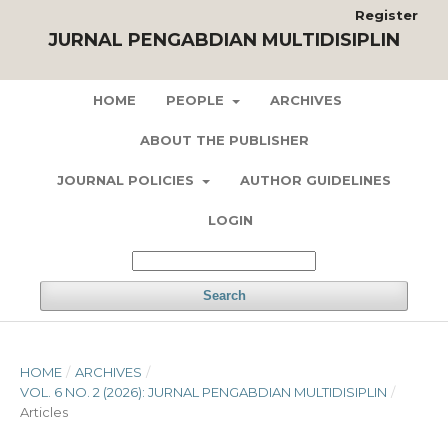
Register
JURNAL PENGABDIAN MULTIDISIPLIN
HOME
PEOPLE
ARCHIVES
ABOUT THE PUBLISHER
JOURNAL POLICIES
AUTHOR GUIDELINES
LOGIN
Search
HOME
/
ARCHIVES
/
VOL. 6 NO. 2 (2026): JURNAL PENGABDIAN MULTIDISIPLIN
/
Articles