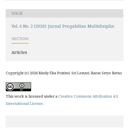
ISSUE
Vol. 6 No. 2 (2026): Jurnal Pengabdian Multidisiplin
SECTION
Articles
Copyright (c) 2026 Rindy Eka Pratiwi, Sri Lestari, Raras Setyo Retno
This work is licensed under a
Creative Commons Attribution 4.0
International License
.