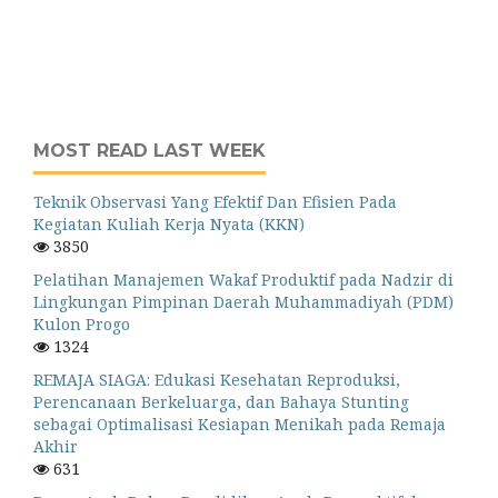
MOST READ LAST WEEK
Teknik Observasi Yang Efektif Dan Efisien Pada
Kegiatan Kuliah Kerja Nyata (KKN)
3850
Pelatihan Manajemen Wakaf Produktif pada Nadzir di
Lingkungan Pimpinan Daerah Muhammadiyah (PDM)
Kulon Progo
1324
REMAJA SIAGA: Edukasi Kesehatan Reproduksi,
Perencanaan Berkeluarga, dan Bahaya Stunting
sebagai Optimalisasi Kesiapan Menikah pada Remaja
Akhir
631