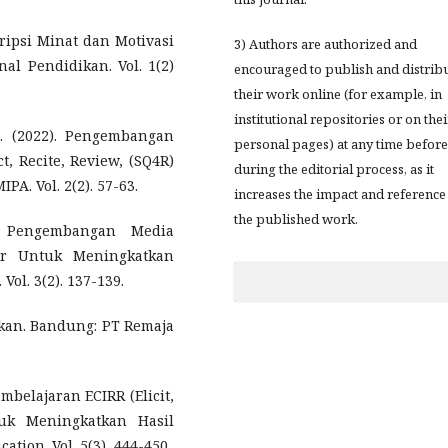
skripsi Minat dan Motivasi
3) Authors are authorized and
nal Pendidikan. Vol. 1(2)
encouraged to publish and distrib
their work online (for example, in
institutional repositories or on thei
 N. (2022). Pengembangan
personal pages) at any time before
t, Recite, Review, (SQ4R)
during the editorial process, as it
A. Vol. 2(2). 57-63.
increases the impact and reference
the published work.
. Pengembangan Media
er Untuk Meningkatkan
Vol. 3(2). 137-139.
kan. Bandung: PT Remaja
mbelajaran ECIRR (Elicit,
ntuk Meningkatkan Hasil
ation. Vol. 5(3), 444-450.