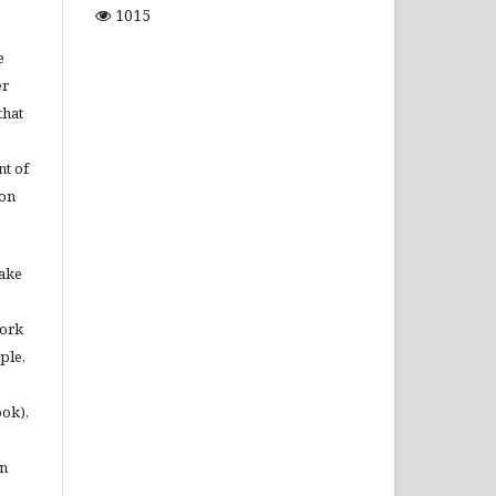
1015
e
er
that
t of
ion
make
work
ple,
ook),
in