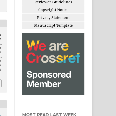
Reviewer Guidelines
Copyright Notice
Privacy Statement
Manuscript Template
a,
a
n
s
y,
i
n
,
.
6
MOST READ LAST WEEK
a