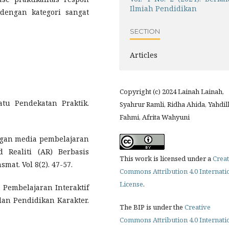
Ilmiah Pendidikan
dengan kategori sangat
SECTION
Articles
Copyright (c) 2024 Lainah Lainah,
atu Pendekatan Praktik.
Syahrur Ramli, Ridha Ahida, Yahdil
Fahmi, Afrita Wahyuni
angan media pembelajaran
 Realiti (AR) Berbasis
This work is licensed under a
Creat
mat. Vol 8(2). 47-57.
Commons Attribution 4.0 Internati
License
.
ia Pembelajaran Interaktif
an Pendidikan Karakter.
The BIP is under the
Creative
Commons Attribution 4.0 Internati