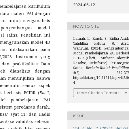
2024-06-12
 pembelajaran kurikulum
ntara materi PAI dengan
juan untuk menganalisis
HOW TO CITE
as pengembangan model
i sains. Penelitian ini
Lainah, L., Ramli, S., Ridha Ahid
 menggunakan model 4D
Yahdillah Fahmi, & Afrit
Wahyuni. (2024). Pengembanga
itian dilaksanakan pada
Model Pembelajaran PAI Berbasi
/2023. Instrumen yang
ECIRR (Elicit, Confront, Identif
Resolve, Reinforce) Terintegras
dan praktikalitas. Data
Sains .
Berkala Ilmiah Pendidika
leh dianalisis dengan
4
(2), 367-379
https://doi.org/10.51214/bip.v4i2.9
itian menunjukan bahwa
4
memenuhi semua aspek
ik berbasis ECIRR
(Elicit,
More Citation Formats
del pembelajaran PAI
i sistem peredaran darah,
isa’ ayat 11, dan Hadis
ISSUE
entase validitas sebesar
Vol. 4 No. 2 (2024): Berkal
se praktikalitas respon