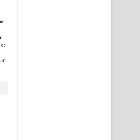
ute
r
 or
 of