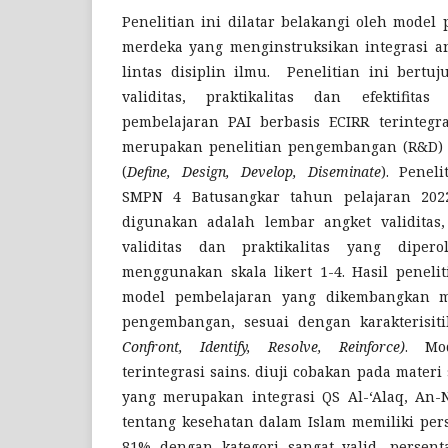
Penelitian ini dilatar belakangi oleh model
merdeka yang menginstruksikan integrasi a
lintas disiplin ilmu. Penelitian ini bertu
validitas, praktikalitas dan efektifit
pembelajaran PAI berbasis ECIRR terintegras
merupakan penelitian pengembangan (R&D)
(
Define, Design, Develop, Diseminate
). Penel
SMPN 4 Batusangkar tahun pelajaran 2022
digunakan adalah lembar angket validitas, 
validitas dan praktikalitas yang dipero
menggunakan skala likert 1-4. Hasil penel
model pembelajaran yang dikembangkan 
pengembangan, sesuai dengan karakterisit
Confront, Identify, Resolve, Reinforce)
. Mo
terintegrasi sains. diuji cobakan pada mater
yang merupakan integrasi QS Al-‘Alaq, An-N
tentang kesehatan dalam Islam memiliki pers
81% dengan kategori sangat valid, persenta