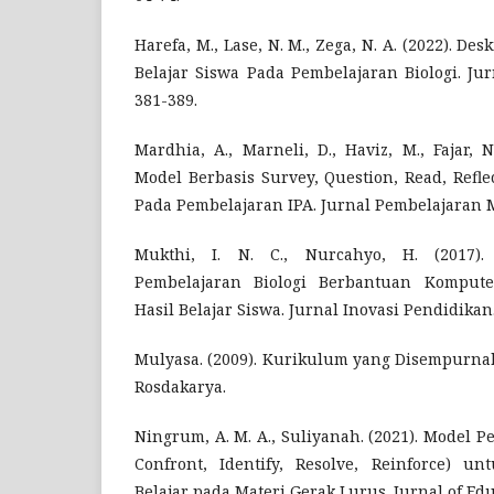
Harefa, M., Lase, N. M., Zega, N. A. (2022). De
Belajar Siswa Pada Pembelajaran Biologi. Jur
381-389.
Mardhia, A., Marneli, D., Haviz, M., Fajar,
Model Berbasis Survey, Question, Read, Reflec
Pada Pembelajaran IPA. Jurnal Pembelajaran MIP
Mukthi, I. N. C., Nurcahyo, H. (2017)
Pembelajaran Biologi Berbantuan Komput
Hasil Belajar Siswa. Jurnal Inovasi Pendidikan. 
Mulyasa. (2009). Kurikulum yang Disempurna
Rosdakarya.
Ningrum, A. M. A., Suliyanah. (2021). Model Pe
Confront, Identify, Resolve, Reinforce) u
Belajar pada Materi Gerak Lurus. Jurnal of Educ