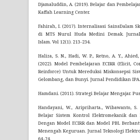
Djamaluddin, A. (2019). Belajar dan Pembelajar
Kaffah Learning Center.
Fahirah, I. (2017). Internalisasi SainsDalam
di MTS Nurul Huda Medini Demak. Jurnal 
Islam. Vol 12(1). 213-234.
Haliza, S. N., Hadi, W. P., Retno, A. Y., Ahi
(2022). Model Pembelajaran ECIRR (Elicit, Con
Reinforce) Untuk Mereduksi Miskonsepsi Sis
Gelombang, dan Bunyi. Jurnal Pendidikan IPA. 
Hamdani. (2011). Strategi Belajar Mengajar. Pus
Handayani, W., Aripriharta., Wibawanto, S. 
Belajar Sistem Kontrol Elektromekanik dan 
Dengan Model ECIRR dan Model PBL Berbant
Menengah Keguruan. Jurnal Teknologi Elektro 
64-74.