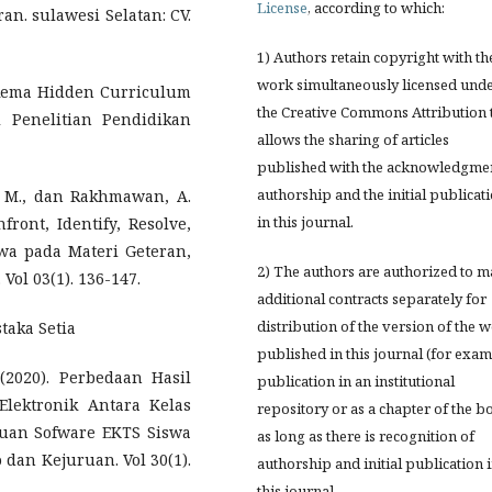
License
, according to which:
an. sulawesi Selatan: CV.
1) Authors retain copyright with th
work simultaneously licensed und
 Skema Hidden Curriculum
the Creative Commons Attribution 
Penelitian Pendidikan
allows the sharing of articles
published with the acknowledgmen
authorship and the initial publicat
ed, M., dan Rakhmawan, A.
in this journal.
front, Identify, Resolve,
wa pada Materi Geteran,
2) The authors are authorized to 
Vol 03(1). 136-147.
additional contracts separately for
distribution of the version of the 
taka Setia
published in this journal (for exam
(2020). Perbedaan Hasil
publication in an institutional
Elektronik Antara Kelas
repository or as a chapter of the b
uan Sofware EKTS Siswa
as long as there is recognition of
dan Kejuruan. Vol 30(1).
authorship and initial publication 
this journal.