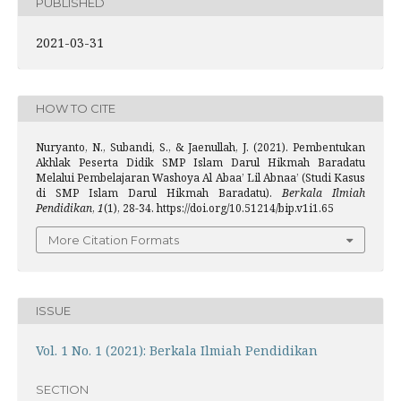
PUBLISHED
2021-03-31
HOW TO CITE
Nuryanto, N., Subandi, S., & Jaenullah, J. (2021). Pembentukan
Akhlak Peserta Didik SMP Islam Darul Hikmah Baradatu
Melalui Pembelajaran Washoya Al Abaa’ Lil Abnaa’ (Studi Kasus
di SMP Islam Darul Hikmah Baradatu).
Berkala Ilmiah
Pendidikan
,
1
(1), 28-34. https://doi.org/10.51214/bip.v1i1.65
More Citation Formats
ISSUE
Vol. 1 No. 1 (2021): Berkala Ilmiah Pendidikan
SECTION