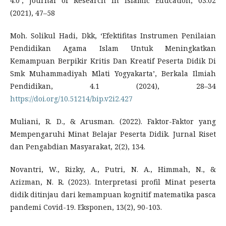
4.0’, Journal of Research in Islamic Education, 03.02
(2021), 47–58
Moh. Solikul Hadi, Dkk, ‘Efektifitas Instrumen Penilaian
Pendidikan Agama Islam Untuk Meningkatkan
Kemampuan Berpikir Kritis Dan Kreatif Peserta Didik Di
Smk Muhammadiyah Mlati Yogyakarta’, Berkala Ilmiah
Pendidikan, 4.1 (2024), 28–34
https://doi.org/10.51214/bip.v2i2.427
Muliani, R. D., & Arusman. (2022). Faktor-Faktor yang
Mempengaruhi Minat Belajar Peserta Didik. Jurnal Riset
dan Pengabdian Masyarakat, 2(2), 134.
Novantri, W., Rizky, A., Putri, N. A., Himmah, N., &
Azizman, N. R. (2023). Interpretasi profil Minat peserta
didik ditinjau dari kemampuan kognitif matematika pasca
pandemi Covid-19. Eksponen, 13(2), 90-103.