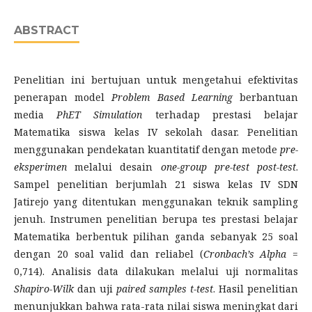
ABSTRACT
Penelitian ini bertujuan untuk mengetahui efektivitas
penerapan model
Problem Based Learning
berbantuan
media
PhET Simulation
terhadap prestasi belajar
Matematika siswa kelas IV sekolah dasar. Penelitian
menggunakan pendekatan kuantitatif dengan metode
pre-
eksperimen
melalui desain
one-group pre
-
test post
-
test
.
Sampel penelitian berjumlah 21 siswa kelas IV SDN
Jatirejo yang ditentukan menggunakan teknik sampling
jenuh. Instrumen penelitian berupa tes prestasi belajar
Matematika berbentuk pilihan ganda sebanyak 25 soal
dengan 20 soal valid dan reliabel (
Cronbach’s Alpha
=
0,714). Analisis data dilakukan melalui uji normalitas
Shapiro-Wilk
dan uji
paired samples t-test
. Hasil penelitian
menunjukkan bahwa rata-rata nilai siswa meningkat dari