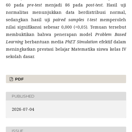
60 pada
pre
-
test
menjadi 86 pada
post
-
test
. Hasil uji
normalitas menunjukkan data berdistribusi normal,
sedangkan hasil uji
paired samples t-test
memperoleh
nilai signifikansi sebesar 0,000 (<0,05). Temuan tersebut
membuktikan bahwa penerapan model
Problem Based
Learning
berbantuan media
PhET Simulation
efektif dalam
meningkatkan prestasi belajar Matematika siswa kelas IV
sekolah dasar.
PDF
PUBLISHED
2026-07-04
ISSUE