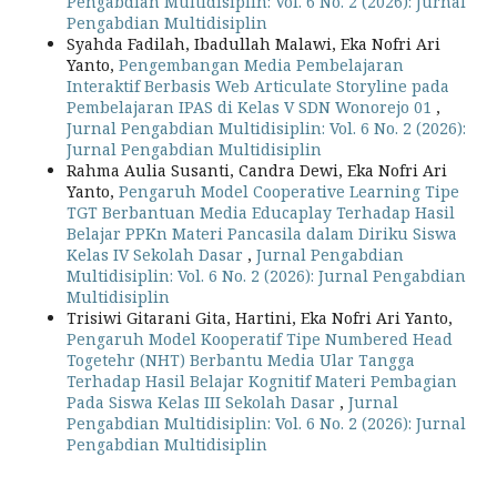
Pengabdian Multidisiplin: Vol. 6 No. 2 (2026): Jurnal
Pengabdian Multidisiplin
Syahda Fadilah, Ibadullah Malawi, Eka Nofri Ari
Yanto,
Pengembangan Media Pembelajaran
Interaktif Berbasis Web Articulate Storyline pada
Pembelajaran IPAS di Kelas V SDN Wonorejo 01
,
Jurnal Pengabdian Multidisiplin: Vol. 6 No. 2 (2026):
Jurnal Pengabdian Multidisiplin
Rahma Aulia Susanti, Candra Dewi, Eka Nofri Ari
Yanto,
Pengaruh Model Cooperative Learning Tipe
TGT Berbantuan Media Educaplay Terhadap Hasil
Belajar PPKn Materi Pancasila dalam Diriku Siswa
Kelas IV Sekolah Dasar
,
Jurnal Pengabdian
Multidisiplin: Vol. 6 No. 2 (2026): Jurnal Pengabdian
Multidisiplin
Trisiwi Gitarani Gita, Hartini, Eka Nofri Ari Yanto,
Pengaruh Model Kooperatif Tipe Numbered Head
Togetehr (NHT) Berbantu Media Ular Tangga
Terhadap Hasil Belajar Kognitif Materi Pembagian
Pada Siswa Kelas III Sekolah Dasar
,
Jurnal
Pengabdian Multidisiplin: Vol. 6 No. 2 (2026): Jurnal
Pengabdian Multidisiplin