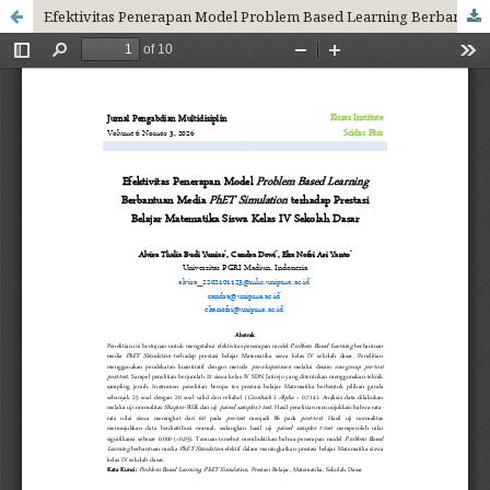
Efektivitas Penerapan Model Problem Based Learning Berbantuan Media PhET Simulation terhadap Prestasi Belajar Matematika Siswa Kelas IV Sekolah Dasar