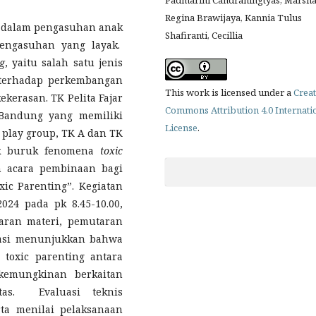
Regina Brawijaya, Kannia Tulus
n dalam pengasuhan anak
Shafiranti, Cecillia
engasuhan yang layak.
g
, yaitu salah satu jenis
 terhadap perkembangan
This work is licensed under a
Creat
ekerasan. TK Pelita Fajar
Commons Attribution 4.0 Internati
Bandung yang memiliki
License
.
 play group, TK A dan TK
ak buruk fenomena
toxic
n acara pembinaan bagi
ic Parenting”. Kegiatan
024 pada pk 8.45-10.00,
aran materi, pemutaran
uasi menunjukkan bahwa
toxic parenting antara
kemungkinan berkaitan
tas. Evaluasi teknis
a menilai pelaksanaan