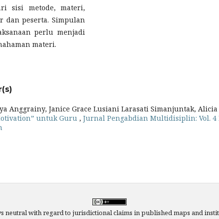
ri sisi metode, materi,
r dan peserta. Simpulan
laksanaan perlu menjadi
emahaman materi.
(s)
ya Anggrainy, Janice Grace Lusiani Larasati Simanjuntak, Alicia
Motivation” untuk Guru
,
Jurnal Pengabdian Multidisiplin: Vol. 4
n
ys neutral with regard to jurisdictional claims in published maps and institu