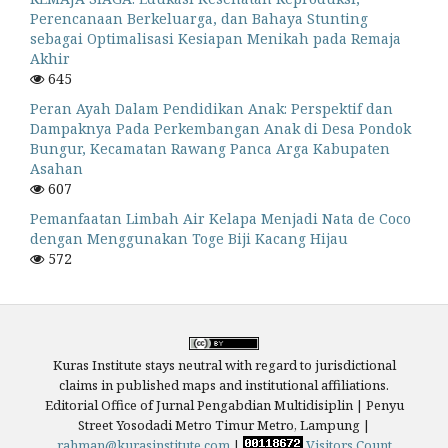
Perencanaan Berkeluarga, dan Bahaya Stunting
sebagai Optimalisasi Kesiapan Menikah pada Remaja
Akhir
645
Peran Ayah Dalam Pendidikan Anak: Perspektif dan
Dampaknya Pada Perkembangan Anak di Desa Pondok
Bungur, Kecamatan Rawang Panca Arga Kabupaten
Asahan
607
Pemanfaatan Limbah Air Kelapa Menjadi Nata de Coco
dengan Menggunakan Toge Biji Kacang Hijau
572
Kuras Institute stays neutral with regard to jurisdictional
claims in published maps and institutional affiliations.
Editorial Office of Jurnal Pengabdian Multidisiplin | Penyu
Street Yosodadi Metro Timur Metro, Lampung |
rahman@kurasinstitute.com
|
Visitors Count