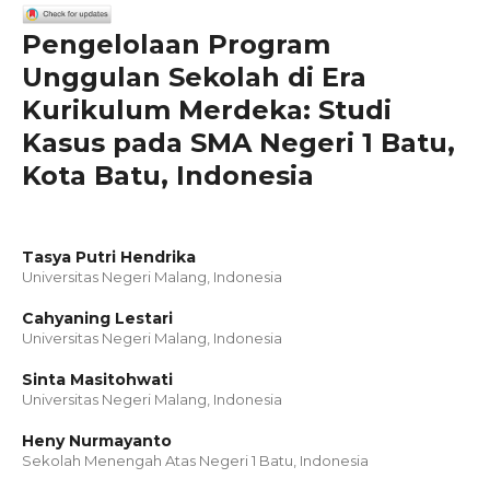
Pengelolaan Program
Unggulan Sekolah di Era
Kurikulum Merdeka: Studi
Kasus pada SMA Negeri 1 Batu,
Kota Batu, Indonesia
Tasya Putri Hendrika
Universitas Negeri Malang, Indonesia
Cahyaning Lestari
Universitas Negeri Malang, Indonesia
Sinta Masitohwati
Universitas Negeri Malang, Indonesia
Heny Nurmayanto
Sekolah Menengah Atas Negeri 1 Batu, Indonesia