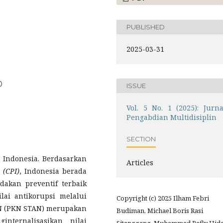
PUBLISHED
2025-03-31
0
ISSUE
Vol. 5 No. 1 (2025): Jurna
Pengabdian Multidisiplin
SECTION
 Indonesia. Berdasarkan
Articles
 (CPI)
, Indonesia berada
dakan preventif terbaik
lai antikorupsi melalui
Copyright (c) 2025 Ilham Febri
AN (PKN STAN) merupakan
Budiman, Michael Boris Rasi
nternalisasikan nilai
Sitanggang, Muhammad Rafly Hida