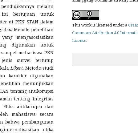
 pendidikannya melalui
 ini bertujuan untuk
kter di PKN STAN dalam
This work is licensed under a
Creat
gritas. Metode penelitian
Commons Attribution 4.0 Internati
yang mengasosiasikan
License
.
pling digunakan untuk
a sampel mahasiswa PKN
Jenis survei tertutup
skala
Likert
. Metode studi
n karakter digunakan
penelitian menunjukkan
AN tentang antikorupsi
aman tentang integritas
 Etika antikorupsi dan
 oleh mahasiswa secara
lkan bahwa pembangunan
internalisasikan etika