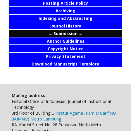
Posting Article Policy
Archiving
Indexing and Abstracting
Journal History
::: Submission :::
Author Guidelines
Copyright Notice
Privacy Statement
Download Manuscript Template
Mailing address :
Editorial Office of Indonesian Journal of Instructional
Technology
3rd Floor of Building C
Institut Agama Islam Ma'arif NU
(IAIMNU) Metro Lampung
RA. Kartini Street No. 28 Purwosari North Metro,
Lampung, Indonesia