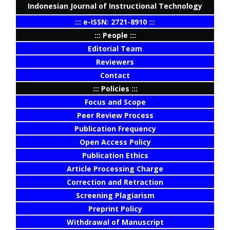
Indonesian Journal of Instructional Technology
::: e-ISSN: 2721-8910 :::
::: People :::
Editorial Team
Reviewers
Contact
::: Policies :::
Focus and Scope
Peer Review Process
Publication Frequency
Open Access Policy
Publication Ethics
Article Processing Charge
Correction and Retraction
Screening Plagiarism
Preprint Policy
Withdrawal of Manuscript