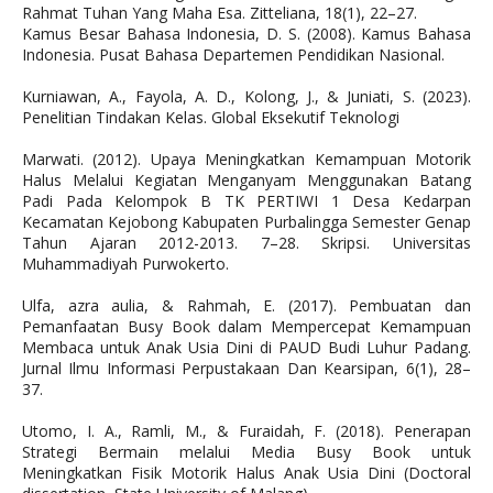
Rahmat Tuhan Yang Maha Esa. Zitteliana, 18(1), 22–27.
Kamus Besar Bahasa Indonesia, D. S. (2008). Kamus Bahasa
Indonesia. Pusat Bahasa Departemen Pendidikan Nasional.
Kurniawan, A., Fayola, A. D., Kolong, J., & Juniati, S. (2023).
Penelitian Tindakan Kelas. Global Eksekutif Teknologi
Marwati. (2012). Upaya Meningkatkan Kemampuan Motorik
Halus Melalui Kegiatan Menganyam Menggunakan Batang
Padi Pada Kelompok B TK PERTIWI 1 Desa Kedarpan
Kecamatan Kejobong Kabupaten Purbalingga Semester Genap
Tahun Ajaran 2012-2013. 7–28. Skripsi. Universitas
Muhammadiyah Purwokerto.
Ulfa, azra aulia, & Rahmah, E. (2017). Pembuatan dan
Pemanfaatan Busy Book dalam Mempercepat Kemampuan
Membaca untuk Anak Usia Dini di PAUD Budi Luhur Padang.
Jurnal Ilmu Informasi Perpustakaan Dan Kearsipan, 6(1), 28–
37.
Utomo, I. A., Ramli, M., & Furaidah, F. (2018). Penerapan
Strategi Bermain melalui Media Busy Book untuk
Meningkatkan Fisik Motorik Halus Anak Usia Dini (Doctoral