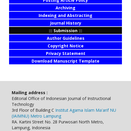
Posting Article Policy
Archiving
Indexing and Abstracting
Journal History
::: Submission :::
Author Guidelines
Copyright Notice
Privacy Statement
Download Manuscript Template
Mailing address :
Editorial Office of Indonesian Journal of Instructional
Technology
3rd Floor of Building C
Institut Agama Islam Ma'arif NU
(IAIMNU) Metro Lampung
RA. Kartini Street No. 28 Purwosari North Metro,
Lampung, Indonesia