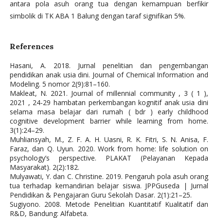
antara pola asuh orang tua dengan kemampuan berfikir
simbolik di TK ABA 1 Balung dengan taraf signifikan 5%.
References
Hasani, A. 2018. Jurnal penelitian dan pengembangan
pendidikan anak usia dini. Journal of Chemical Information and
Modeling. 5 nomor 2(9):81–160.
Makleat, N. 2021. Journal of millennial community , 3 ( 1 ),
2021 , 24-29 hambatan perkembangan kognitif anak usia dini
selama masa belajar dari rumah ( bdr ) early childhood
cognitive development barrier while learning from home.
3(1):24–29.
Muhliansyah, M., Z. F. A. H. Uasni, R. K. Fitri, S. N. Anisa, F.
Faraz, dan Q. Uyun. 2020. Work from home: life solution on
psychology’s perspective. PLAKAT (Pelayanan Kepada
Masyarakat). 2(2):182.
Mulyawati, Y. dan C. Christine. 2019. Pengaruh pola asuh orang
tua terhadap kemandirian belajar siswa. JPPGuseda | Jurnal
Pendidikan & Pengajaran Guru Sekolah Dasar. 2(1):21–25.
Sugiyono. 2008. Metode Penelitian Kuantitatif Kualitatif dan
R&D, Bandung: Alfabeta.