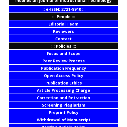
Indonesian Journal of Instructional Technology
::: e-ISSN: 2721-8910 :::
::: People :::
Editorial Team
Reviewers
Contact
::: Policies :::
Focus and Scope
Peer Review Process
Publication Frequency
Open Access Policy
Publication Ethics
Article Processing Charge
Correction and Retraction
Screening Plagiarism
Preprint Policy
Withdrawal of Manuscript