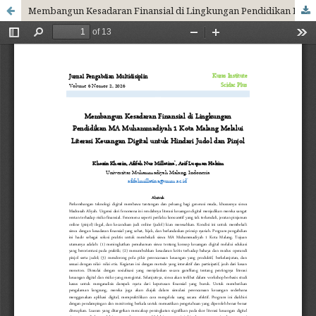
Membangun Kesadaran Finansial di Lingkungan Pendidikan MA Muhammadiyah 1 Kota Malang Melalui Literasi Keuangan Digital untuk Hindari Judol dan Pinjol