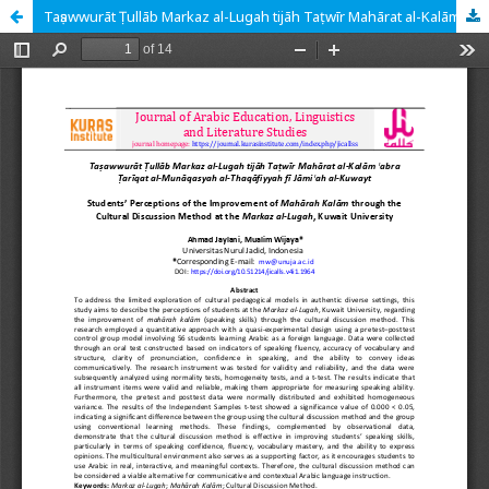
Taṣawwurāt Ṭullāb Markaz al-Lugah tijāh Taṭwīr Mahārat al-Kalām ʿabra Ṭarīqat al-Munāqasyah al-Thaqāfiyyah fī Jāmiʿah al-Kuwayt