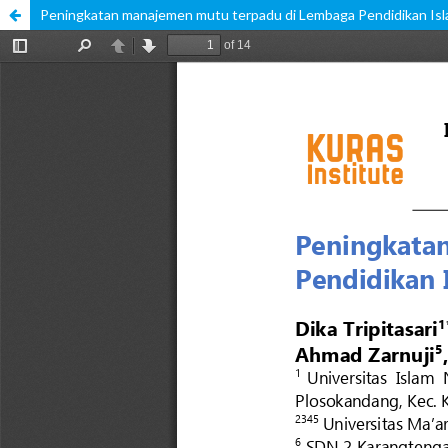
Peningkatan manajemen mutu terpadu di Lembaga Pendidikan Is