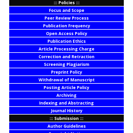
::: Policies :::
Focus and Scope
Peer Review Process
Publication Frequency
Open Access Policy
Publication Ethics
Article Processing Charge
Correction and Retraction
Screening Plagiarism
Preprint Policy
Withdrawal of Manuscript
Posting Article Policy
Archiving
Indexing and Abstracting
Journal History
::: Submission :::
Author Guidelines