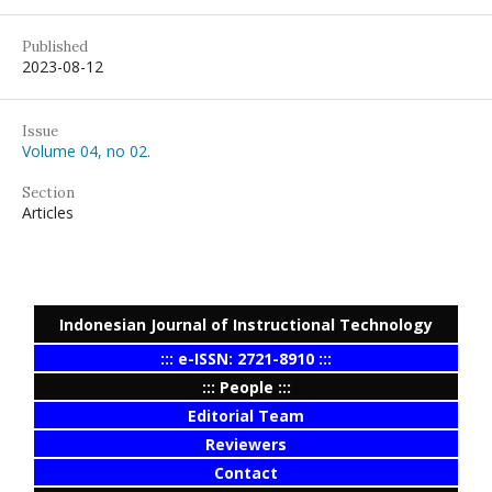
Published
2023-08-12
Issue
Volume 04, no 02.
Section
Articles
Indonesian Journal of Instructional Technology
::: e-ISSN: 2721-8910 :::
::: People :::
Editorial Team
Reviewers
Contact