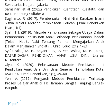
Sekretariat Negara : Jakarta
Samsinar, et al (2022) Pendidikan Kuantitatif, Kualitatif, dan
R&D. Bandung : Alfabeta
Sugiharto, R. (2017). Pembentukan Nilai-Nilai Karakter Islami
Siswa Melalui Metode Pembiasaan. Educan: Jurnal Pendidikan
Islam, 1(1).
Syah, I. J. (2019). Metode Pembiasaan Sebagai Upaya Dalam
Penanaman Kedisiplinan Anak Terhadap Pelaksanaan Ibadah
(Telaah Hadits Nabi Tentang Perintah Mengajarkan Anak
Dalam Menjalankan Sholat). J. Child. Educ, 2(1), 1–21.
Syifauzakia, M. P., Ariyanto, B., & Yeni Aslina, M. P. (2021).
DASAR-DASAR PENDIDIKAN ANAK USIA DINI. Literasi
Nusantara.
Ulya, K. (2020). Pelaksanaan Metode Pembiasaan di
Pendidikan Anak Usia Dini Bina Generasi Tembilahan Kota.
ASATIZA: Jurnal Pendidikan, 1(1), 49–60.
Yeni, A. (2019). Pengaruh Metode Pembiasaan Terhadap
Proses Belajar Anak di TK Harapan Bangsa Tanjung Barulak
Batipuh.
pdf