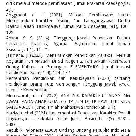
didik melalui metode pembiasaan. Jurnal Prakarsa Paedagogia,
2(1).
Anggraeni, et al (2021). Metode Pembiasaan Untuk
Menanamkan Karakter Disiplin Dan Tanggungjawab Di Ra
Daarul Falaah Tasikmalaya. Jurnal Paud Agapedia, 5(1), 100–
109.
Anwar, S. S. (2014). Tanggung Jawab Pendidikan Dalam
Perspektif Psikologi Agama. Psympathic: Jurnal Ilmiah
Psikologi, 1(1), 11–21.
Jasmana, J. (2021). Menanamkan Pendidikan Karakter Melalui
Kegiatan Pembiasaan Di Sd Negeri 2 Tambakan Kecamatan
Gubug Kabupaten Grobogan. ELEMENTARY: Jurnal Inovasi
Pendidikan Dasar, 1(4), 164–172.
Kementrian Pendidikan dan Kebudayaan (2020) tentang
Pendidikan Orang Tua: Membangun Tanggung Jawab Anak,
Jakarta : Kemendikbud
Munawarah, et al (2022). ANALISIS KARAKTER TANGGUNG
JAWAB PADA ANAK USIA 5-6 TAHUN DI TK SAVE THE KIDS
BANDA ACEH. Jurnal Ilmiah Mahasiswa Pendidikan, 3(1).
Naziyah, et al (2021). Implementasi Pendidikan Karakter Peduli
Lingkungan di Sekolah Dasar. Jurnal Basicedu, 5(5), 3482–
3489.
Republik Indonesia (2003) Undang-Undang Republik Indonesia
Nomor 20 Tahun 2003 tentang Sistem Pendidikan Nasional.