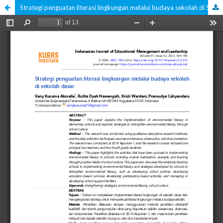
Strategi penguatan literasi lingkungan melalui budaya sekolah di Sekolah Dasar