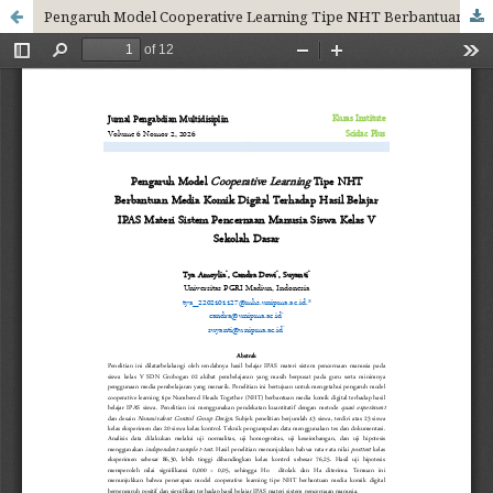
Pengaruh Model Cooperative Learning Tipe NHT Berbantuan Media Komik Digital Terhadap Hasil Belajar IPAS Materi Sistem Pencernaan Manusia Siswa Kelas V Sekolah Dasar