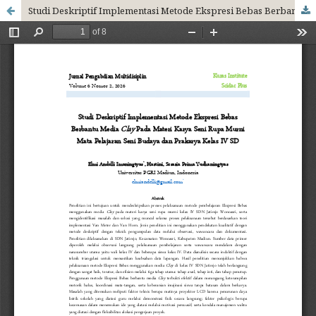
Studi Deskriptif Implementasi Metode Ekspresi Bebas Berbantu Media Clay Pada Materi Karya Seni Rupa Murni Mata Pelajaran Seni Budaya dan Prakarya Kelas IV SD