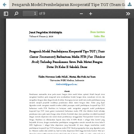
Pengaruh Model Pembelajaran Kooperatif Tipe TGT (Team Games Tournament) Berbantuan Media FTB (Fun Thinkers Book) Terhadap Pemahaman Siswa Pada Materi Bangun Datar Di Kelas II Sekolah Dasar