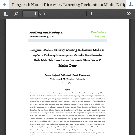
Pengaruh Model Discovery Learning Berbantuan Media E-flipbook Terhadap Kemampuan Menulis Teks Prosedur Pada Mata Pelajaran Bahasa Indonesia Siswa Kelas V Sekolah Dasar