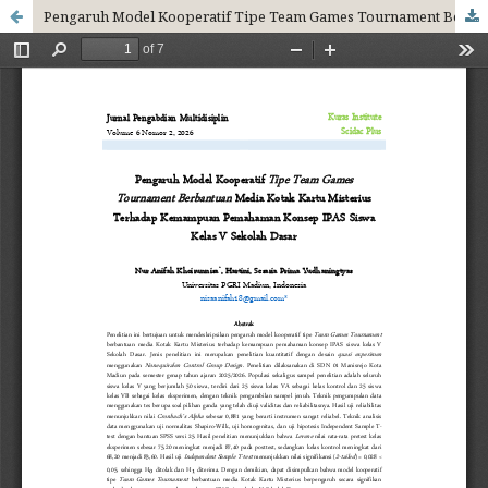
Pengaruh Model Kooperatif Tipe Team Games Tournament Berbantuan Media Kotak Kartu Misterius Terhadap Kemampuan Pemahaman Konsep IPAS Siswa Kelas V Sekolah Dasar