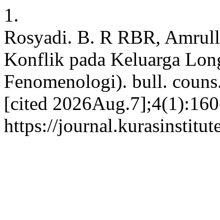
1.
Rosyadi. B. R RBR, Amrulla
Konflik pada Keluarga Long
Fenomenologi). bull. couns.
[cited 2026Aug.7];4(1):160
https://journal.kurasinstit