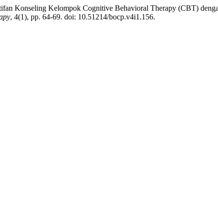
ktifan Konseling Kelompok Cognitive Behavioral Therapy (CBT) deng
rapy
, 4(1), pp. 64-69. doi: 10.51214/bocp.v4i1.156.