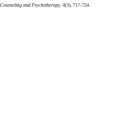
f Counseling and Psychotherapy
,
4
(3), 717-724.