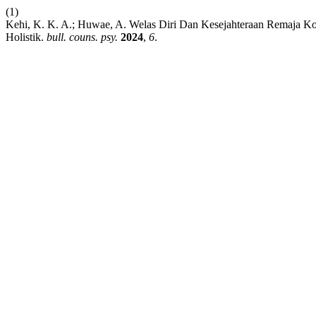
(1)
Kehi, K. K. A.; Huwae, A. Welas Diri Dan Kesejahteraan Remaja 
Holistik.
bull. couns. psy.
2024
,
6
.