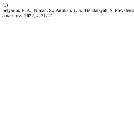
(1)
Setyarini, E. A.; Niman, S.; Parulian, T. S.; Hendarsyah, S. Preval
couns. psy.
2022
,
4
, 21-27.