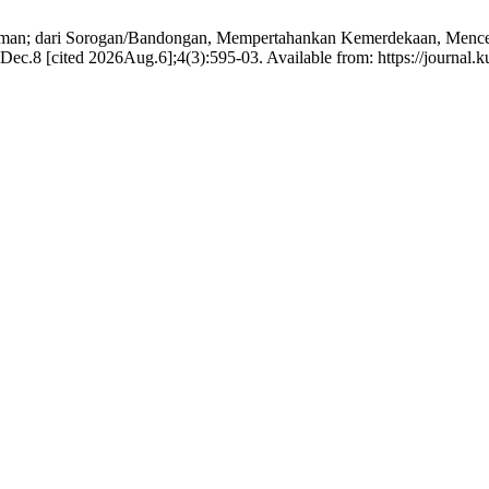
laman; dari Sorogan/Bandongan, Mempertahankan Kemerdekaan, Mence
ec.8 [cited 2026Aug.6];4(3):595-03. Available from: https://journal.ku