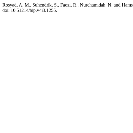
Rosyad, A. M., Suhendrik, S., Faozi, R., Nurchamidah, N. and Ham
doi: 10.51214/bip.v4i3.1255.