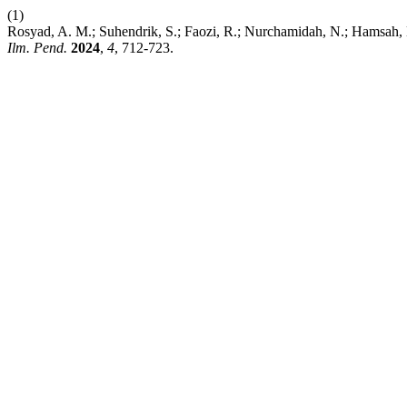
(1)
Rosyad, A. M.; Suhendrik, S.; Faozi, R.; Nurchamidah, N.; Hamsa
Ilm. Pend.
2024
,
4
, 712-723.